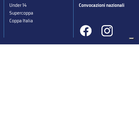
Under 14
Convocazioni nazionali
Supercoppa
Coppa Italia
Federazione Italiana Sport del Ghiaccio
© 2024
Iscrizione al Registro delle Persone Giuridiche di Milano
n.1562/2017 CF 97016560159 | P. IVA 05235981007 Sede