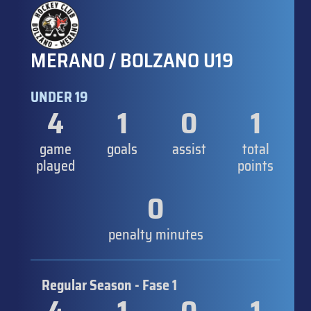
MERANO / BOLZANO U19
UNDER 19
4
1
0
1
game
goals
assist
total
played
points
0
penalty minutes
Regular Season - Fase 1