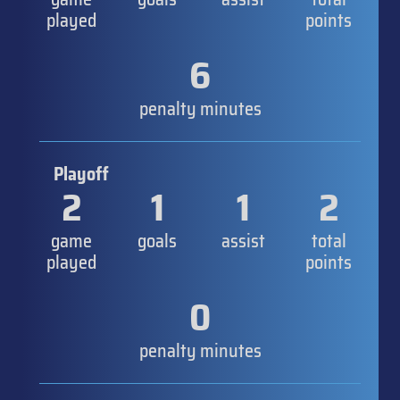
played
points
6
penalty minutes
Playoff
2
1
1
2
game
goals
assist
total
played
points
0
penalty minutes