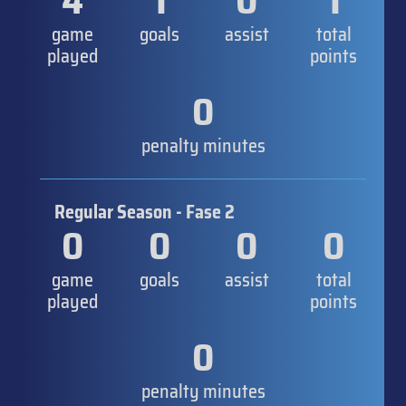
4
1
0
1
game
goals
assist
total
played
points
0
penalty minutes
Regular Season - Fase 2
0
0
0
0
game
goals
assist
total
played
points
0
penalty minutes