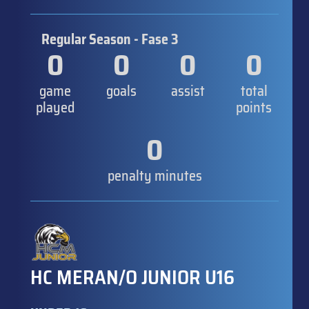
Regular Season - Fase 3
0
0
0
0
game
goals
assist
total
played
points
0
penalty minutes
HC MERAN/O JUNIOR U16