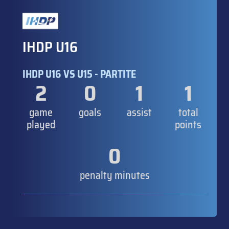
IHDP U16
IHDP U16 VS U15 - PARTITE
2
0
1
1
game
goals
assist
total
played
points
0
penalty minutes