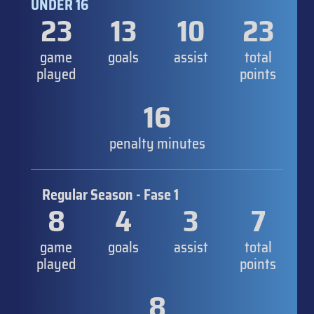
UNDER 16
23
13
10
23
game
goals
assist
total
played
points
16
penalty minutes
Regular Season - Fase 1
8
4
3
7
game
goals
assist
total
played
points
8