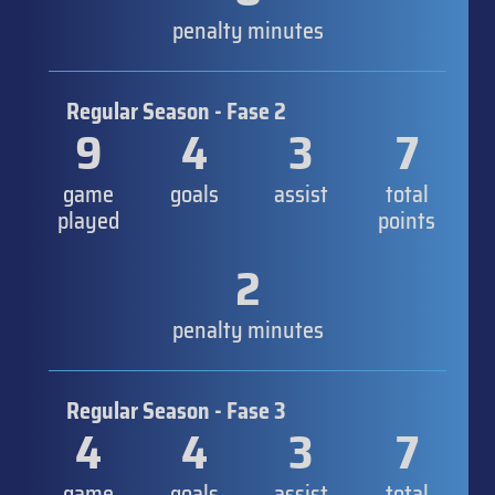
penalty minutes
Regular Season - Fase 2
9
4
3
7
game
goals
assist
total
played
points
2
penalty minutes
Regular Season - Fase 3
4
4
3
7
game
goals
assist
total