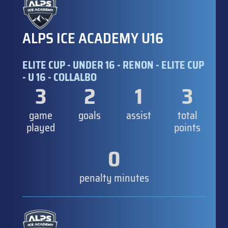
ALPS ICE ACADEMY U16
ELITE CUP - UNDER 16 - RENON - ELITE CUP
- U 16 - COLLALBO
3
2
1
3
game
goals
assist
total
played
points
0
penalty minutes