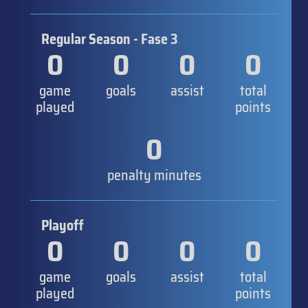
Regular Season - Fase 3
0
0
0
0
game
goals
assist
total
played
points
0
penalty minutes
Playoff
0
0
0
0
game
goals
assist
total
played
points