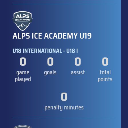
ALPS ICE ACADEMY U19
U18 INTERNATIONAL - U18 I
0
0
0
0
game
goals
assist
total
played
points
0
penalty minutes