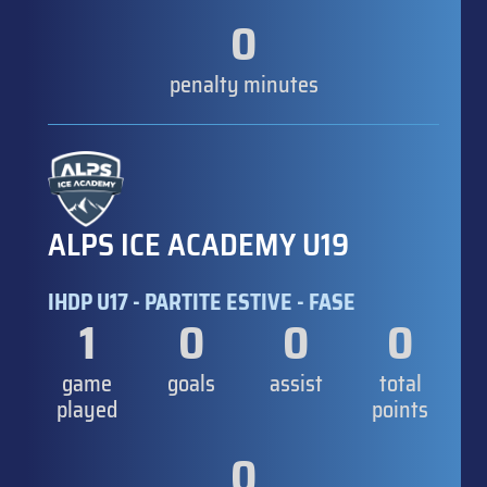
0
penalty minutes
ALPS ICE ACADEMY U19
IHDP U17 - PARTITE ESTIVE - FASE
1
0
0
0
game
goals
assist
total
played
points
0