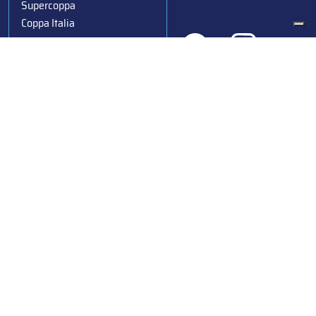
Supercoppa
Coppa Italia
Federazione Italiana Sport del Ghiaccio
© 2024
Iscrizione al Registro delle Persone Giuridiche di Milano
n.1562/2017 CF 97016560159 | P. IVA 05235981007 Sede
Legale: Via Piranesi 46 – 20137 – Milano