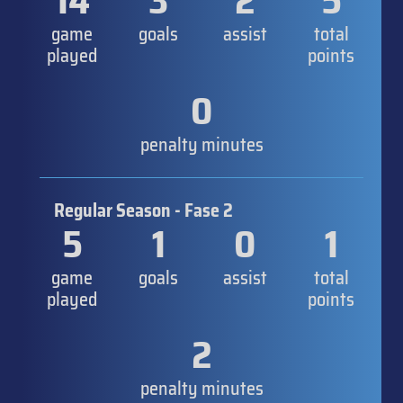
14
3
2
5
game
goals
assist
total
played
points
0
penalty minutes
Regular Season - Fase 2
5
1
0
1
game
goals
assist
total
played
points
2
penalty minutes