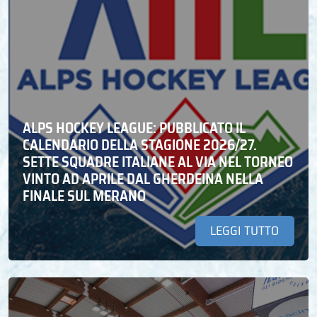
ALPS HOCKEY LEAGUE: PUBBLICATO IL
CALENDARIO DELLA STAGIONE 2026/27.
SETTE SQUADRE ITALIANE AL VIA NEL TORNEO
VINTO AD APRILE DAL GHERDEINA NELLA
FINALE SUL MERANO
LEGGI TUTTO