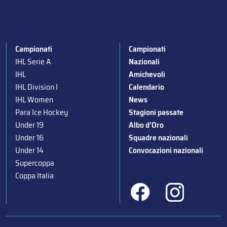
Campionati
Campionati
IHL Serie A
Nazionali
IHL
Amichevoli
IHL Division I
Calendario
IHL Women
News
Para Ice Hockey
Stagioni passate
Under 19
Albo d’Oro
Under 16
Squadre nazionali
Under 14
Convocazioni nazionali
Supercoppa
Coppa Italia