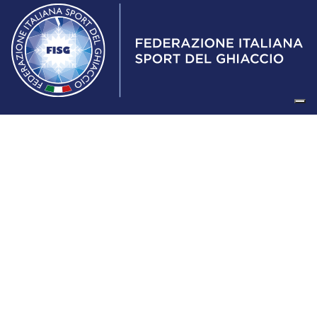
Federazione Italiana Sport del Ghiaccio
© 2024
Iscrizione al Registro delle Persone Giuridiche di Milano
n.1562/2017 CF 97016560159 | P. IVA 05235981007 Sede
Legale: Via Piranesi 46 – 20137 – Milano