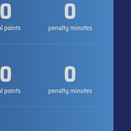
0
0
al points
penalty minutes
0
0
al points
penalty minutes