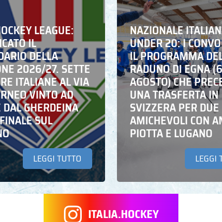
HOCKEY LEAGUE:
NAZIONALE ITALIA
CATO IL
UNDER 20: I CONVO
DARIO DELLA
IL PROGRAMMA DE
NE 2026/27. SETTE
RADUNO DI EGNA (
E ITALIANE AL VIA
AGOSTO) CHE PREC
ORNEO VINTO AD
UNA TRASFERTA IN
E DAL GHERDEINA
SVIZZERA PER DUE
FINALE SUL
AMICHEVOLI CON A
NO
PIOTTA E LUGANO
LEGGI TUTTO
LEGGI 
ITALIA.HOCKEY