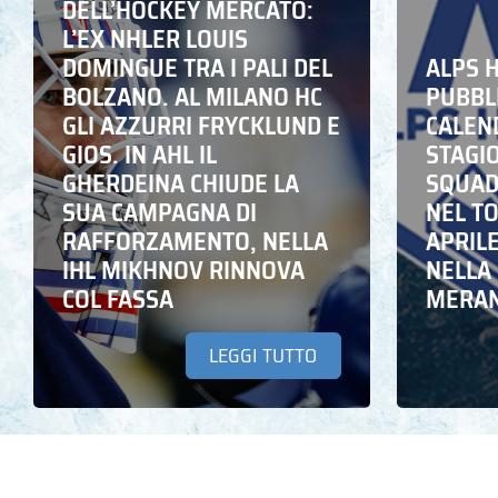
DELL’HOCKEY MERCATO:
L’EX NHLER LOUIS
DOMINGUE TRA I PALI DEL
ALPS 
BOLZANO. AL MILANO HC
PUBBLI
GLI AZZURRI FRYCKLUND E
CALEN
GIOS. IN AHL IL
STAGIO
GHERDEINA CHIUDE LA
SQUADR
SUA CAMPAGNA DI
NEL T
RAFFORZAMENTO, NELLA
APRIL
IHL MIKHNOV RINNOVA
NELLA 
COL FASSA
MERA
LEGGI TUTTO