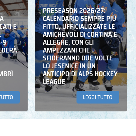
PRESEASON 2026/27:
NA
CALENDARIO SEMPRE PIÙ
CATI E
FITTO, UFFICIALIZZATE LE
L
AMICHEVOLI DI CORTINA E
6-9
ALLEGHE, CON GLI
EDERÀ
AMPEZZANI CHE
SFIDERANNO DUE VOLTE
LO JESENICE IN UN
MBRÌ
ANTICIPO DI ALPS HOCKEY
LEAGUE
TUTTO
LEGGI TUTTO