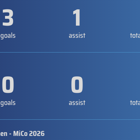
3
1
goals
assist
tot
0
0
goals
assist
tot
en - MiCo 2026