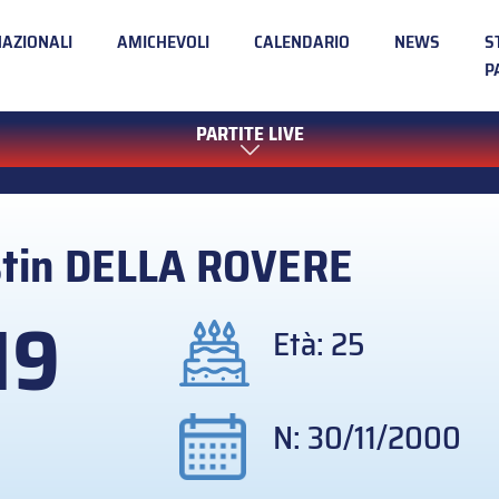
NAZIONALI
AMICHEVOLI
CALENDARIO
NEWS
S
P
PARTITE LIVE
stin
DELLA ROVERE
19
Età: 25
N: 30/11/2000