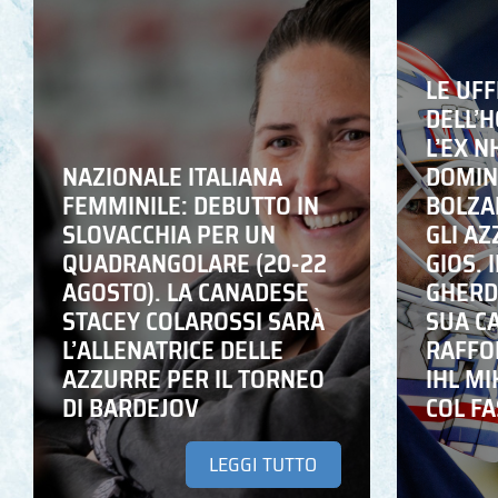
LE UFF
DELL’
L’EX N
NAZIONALE ITALIANA
DOMING
FEMMINILE: DEBUTTO IN
BOLZA
SLOVACCHIA PER UN
GLI A
QUADRANGOLARE (20-22
GIOS. I
AGOSTO). LA CANADESE
GHERD
STACEY COLAROSSI SARÀ
SUA C
L’ALLENATRICE DELLE
RAFFO
AZZURRE PER IL TORNEO
IHL M
DI BARDEJOV
COL F
LEGGI TUTTO