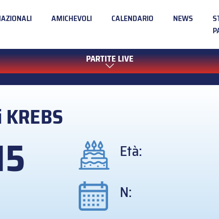
NAZIONALI
AMICHEVOLI
CALENDARIO
NEWS
S
P
PARTITE LIVE
i
KREBS
15
Età:
N: