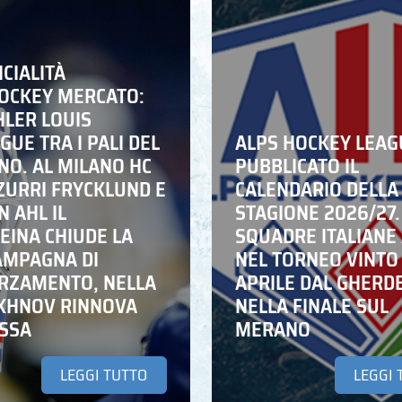
ICIALITÀ
HOCKEY MERCATO:
HLER LOUIS
UE TRA I PALI DEL
ALPS HOCKEY LEAG
NO. AL MILANO HC
PUBBLICATO IL
ZZURRI FRYCKLUND E
CALENDARIO DELLA
N AHL IL
STAGIONE 2026/27.
EINA CHIUDE LA
SQUADRE ITALIANE 
AMPAGNA DI
NEL TORNEO VINTO
RZAMENTO, NELLA
APRILE DAL GHERD
IKHNOV RINNOVA
NELLA FINALE SUL
ASSA
MERANO
LEGGI TUTTO
LEGGI 