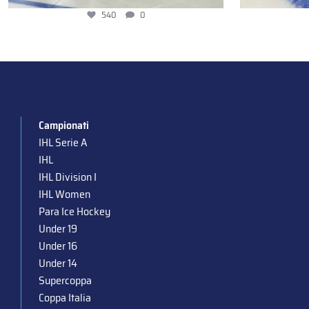
540
0
Campionati
IHL Serie A
IHL
IHL Division I
IHL Women
Para Ice Hockey
Under 19
Under 16
Under 14
Supercoppa
Coppa Italia