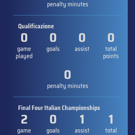
penalty minutes
Qualificazione
0
0
0
0
game
goals
assist
total
played
points
0
penalty minutes
Final Four Italian Championships
2
0
1
1
game
goals
assist
total