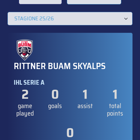
RITTNER BUAM SKYALPS
IHL SERIE A
2
0
1
1
game
goals
assist
total
played
points
0