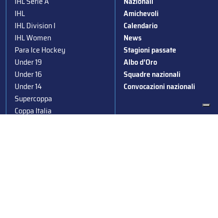
IHL Serie A
Nazionali
IHL
Amichevoli
IHL Division I
Calendario
IHL Women
News
Para Ice Hockey
Stagioni passate
Under 19
Albo d’Oro
Under 16
Squadre nazionali
Under 14
Convocazioni nazionali
Supercoppa
Coppa Italia