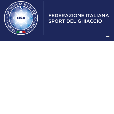
Federazione Italiana Sport del Ghiaccio
© 2024
Iscrizione al Registro delle Persone Giuridiche di Milano
n.1562/2017 CF 97016560159 | P. IVA 05235981007 Sede
Legale: Via Piranesi 46 – 20137 – Milano