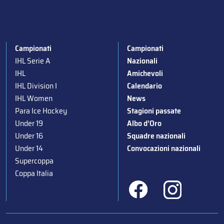
Campionati
Campionati
IHL Serie A
Nazionali
IHL
Amichevoli
IHL Division I
Calendario
IHL Women
News
Para Ice Hockey
Stagioni passate
Under 19
Albo d’Oro
Under 16
Squadre nazionali
Under 14
Convocazioni nazionali
Supercoppa
Coppa Italia