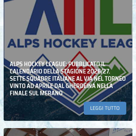
ALPS HOCKEY LEAGUE: PUBBLICATO IL
CALENDARIO DELLA STAGIONE 2026/27.
SETTE SQUADRE ITALIANE AL VIA NEL TORNEO
VINTO AD APRILE DAL GHERDEINA NELLA
FINALE SUL MERANO
LEGGI TUTTO