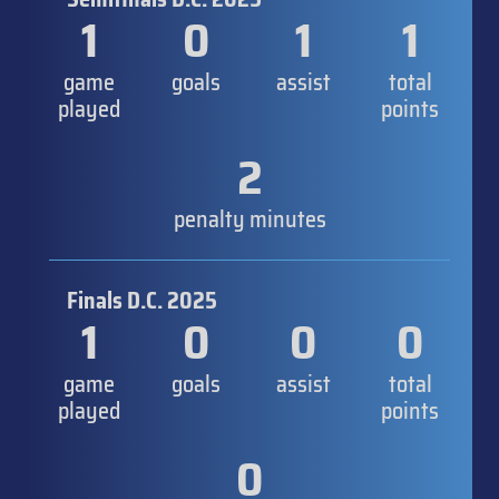
1
0
1
1
game
goals
assist
total
played
points
2
penalty minutes
Finals D.C. 2025
1
0
0
0
game
goals
assist
total
played
points
0