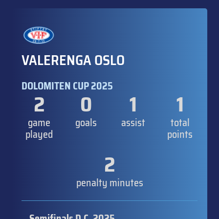
VALERENGA OSLO
DOLOMITEN CUP 2025
2
0
1
1
game
goals
assist
total
played
points
2
penalty minutes
Semifinals D.C. 2025