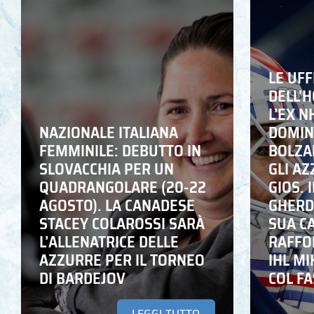
LE UFF
DELL’
L’EX N
NAZIONALE ITALIANA
DOMING
FEMMINILE: DEBUTTO IN
BOLZA
SLOVACCHIA PER UN
GLI A
QUADRANGOLARE (20-22
GIOS. I
AGOSTO). LA CANADESE
GHERD
STACEY COLAROSSI SARÀ
SUA C
L’ALLENATRICE DELLE
RAFFO
AZZURRE PER IL TORNEO
IHL M
DI BARDEJOV
COL F
LEGGI TUTTO