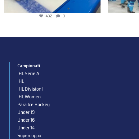
432
0
Campionati
IHL Serie A
IHL
IHL Division I
IHL Women
Para Ice Hockey
Under 19
Under 16
Under 14
Supercoppa