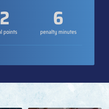
2
6
al points
penalty minutes