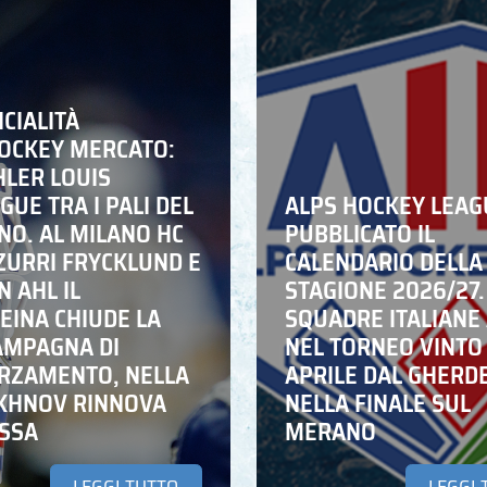
ICIALITÀ
HOCKEY MERCATO:
HLER LOUIS
UE TRA I PALI DEL
ALPS HOCKEY LEAG
NO. AL MILANO HC
PUBBLICATO IL
ZZURRI FRYCKLUND E
CALENDARIO DELLA
N AHL IL
STAGIONE 2026/27.
EINA CHIUDE LA
SQUADRE ITALIANE 
AMPAGNA DI
NEL TORNEO VINTO
RZAMENTO, NELLA
APRILE DAL GHERD
IKHNOV RINNOVA
NELLA FINALE SUL
ASSA
MERANO
LEGGI TUTTO
LEGGI 