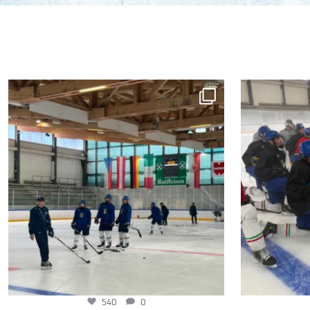
540
0