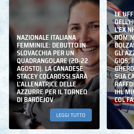
LE UFF
DELL’
L’EX N
NAZIONALE ITALIANA
DOMING
FEMMINILE: DEBUTTO IN
BOLZA
SLOVACCHIA PER UN
GLI A
QUADRANGOLARE (20-22
GIOS. I
AGOSTO). LA CANADESE
GHERD
STACEY COLAROSSI SARÀ
SUA C
L’ALLENATRICE DELLE
RAFFO
AZZURRE PER IL TORNEO
IHL M
DI BARDEJOV
COL F
LEGGI TUTTO