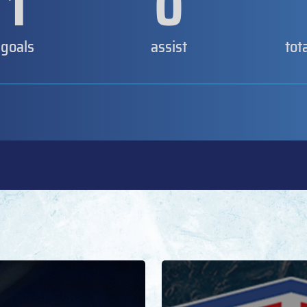
1
0
goals
assist
tot