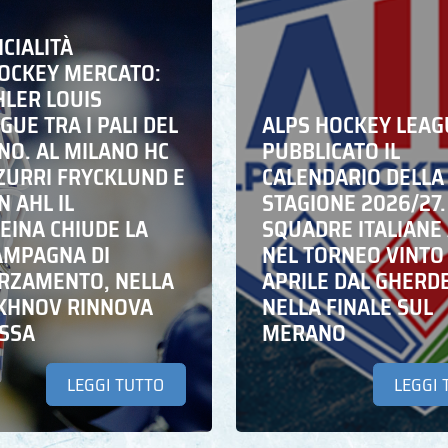
ICIALITÀ
HOCKEY MERCATO:
HLER LOUIS
UE TRA I PALI DEL
ALPS HOCKEY LEAG
NO. AL MILANO HC
PUBBLICATO IL
ZZURRI FRYCKLUND E
CALENDARIO DELLA
N AHL IL
STAGIONE 2026/27.
EINA CHIUDE LA
SQUADRE ITALIANE 
AMPAGNA DI
NEL TORNEO VINTO
RZAMENTO, NELLA
APRILE DAL GHERD
IKHNOV RINNOVA
NELLA FINALE SUL
ASSA
MERANO
LEGGI TUTTO
LEGGI 