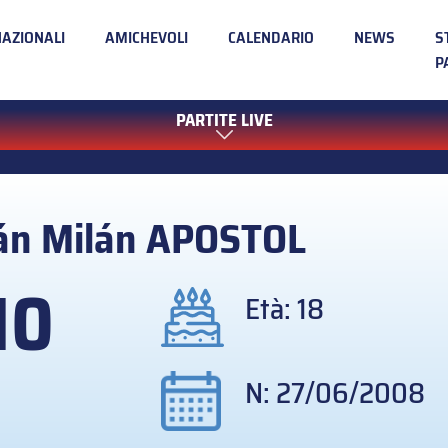
NAZIONALI
AMICHEVOLI
CALENDARIO
NEWS
S
P
PARTITE LIVE
ián Milán
APOSTOL
10
Età: 18
N: 27/06/2008