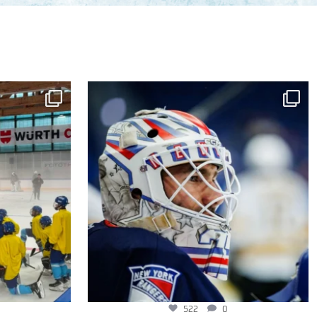
522
0