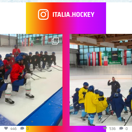
ITALIA.HOCKEY
446
0
536
0