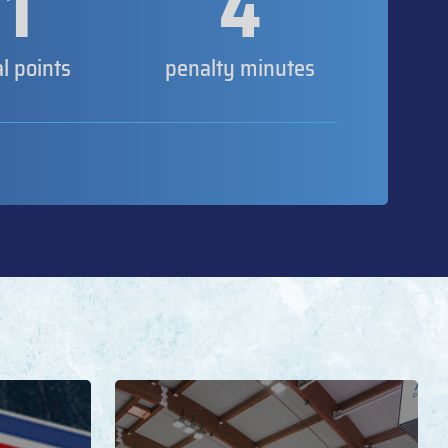
1
4
al points
penalty minutes