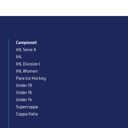
Campionati
IHL Serie A
IHL
IHL Division I
IHL Women
Para Ice Hockey
Under 19
Under 16
Under 14
Supercoppa
Coppa Italia