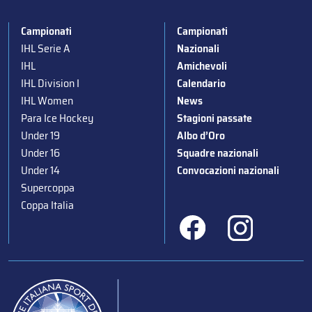
Campionati
Campionati
IHL Serie A
Nazionali
IHL
Amichevoli
IHL Division I
Calendario
IHL Women
News
Para Ice Hockey
Stagioni passate
Under 19
Albo d’Oro
Under 16
Squadre nazionali
Under 14
Convocazioni nazionali
Supercoppa
Coppa Italia