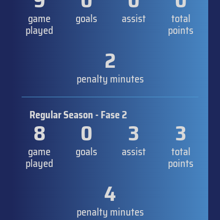
9
0
0
0
game
goals
assist
total
played
points
2
penalty minutes
Regular Season - Fase 2
8
0
3
3
game
goals
assist
total
played
points
4
penalty minutes