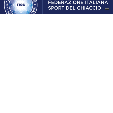
Federazione Italiana Sport del Ghiaccio
© 2024
Iscrizione al Registro delle Persone Giuridiche di Milano
n.1562/2017 CF 97016560159 | P. IVA 05235981007 Sede
Legale: Via Piranesi 46 – 20137 – Milano