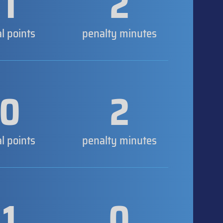
1
2
al points
penalty minutes
0
2
al points
penalty minutes
1
0