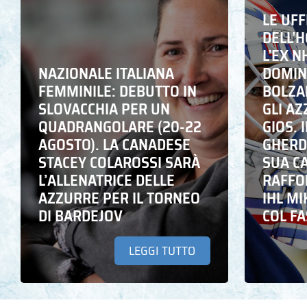
LE UFF
DELL’
L’EX N
NAZIONALE ITALIANA
DOMING
FEMMINILE: DEBUTTO IN
BOLZA
SLOVACCHIA PER UN
GLI A
QUADRANGOLARE (20-22
GIOS. I
AGOSTO). LA CANADESE
GHERD
STACEY COLAROSSI SARÀ
SUA C
L’ALLENATRICE DELLE
RAFFO
AZZURRE PER IL TORNEO
IHL M
DI BARDEJOV
COL F
LEGGI TUTTO