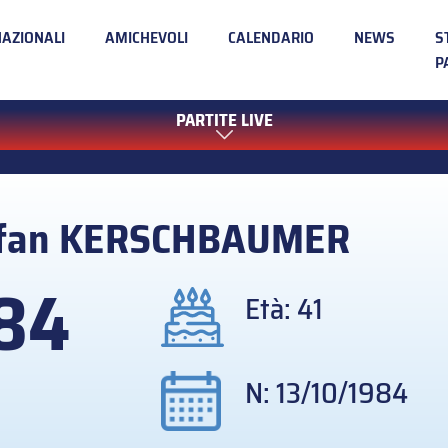
NAZIONALI
AMICHEVOLI
CALENDARIO
NEWS
S
P
PARTITE LIVE
fan
KERSCHBAUMER
84
Età: 41
N: 13/10/1984