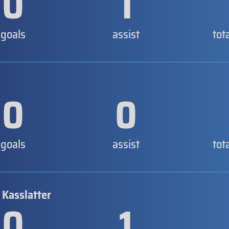
0
1
goals
assist
tot
0
0
goals
assist
tot
i Kasslatter
0
1