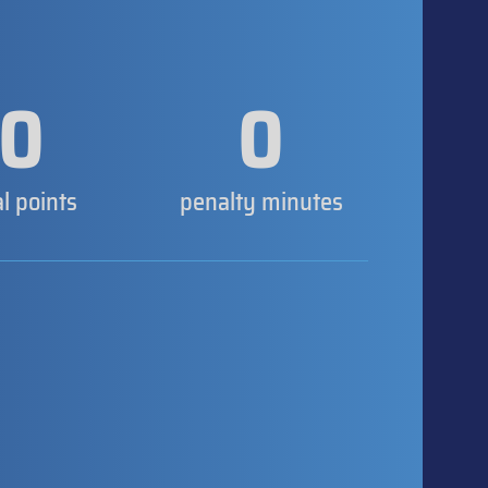
0
0
al points
penalty minutes