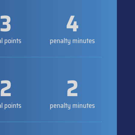
3
4
al points
penalty minutes
2
2
al points
penalty minutes