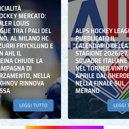
ICIALITÀ
HOCKEY MERCATO:
HLER LOUIS
UE TRA I PALI DEL
ALPS HOCKEY LEAG
NO. AL MILANO HC
PUBBLICATO IL
ZZURRI FRYCKLUND E
CALENDARIO DELLA
N AHL IL
STAGIONE 2026/27.
EINA CHIUDE LA
SQUADRE ITALIANE 
AMPAGNA DI
NEL TORNEO VINTO
RZAMENTO, NELLA
APRILE DAL GHERD
IKHNOV RINNOVA
NELLA FINALE SUL
ASSA
MERANO
LEGGI TUTTO
LEGGI 