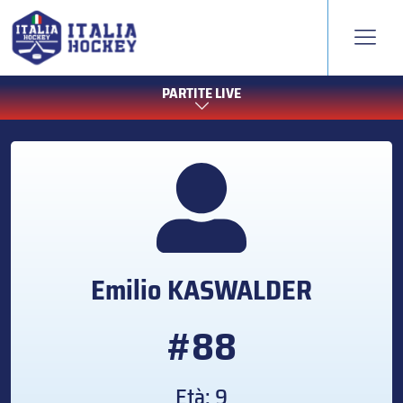
PARTITE LIVE
Emilio
KASWALDER
#88
Età: 9