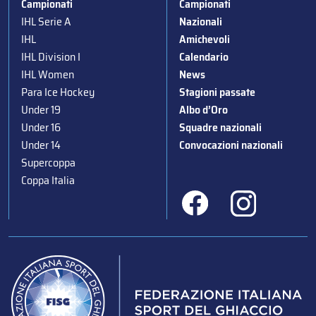
Campionati
Campionati
IHL Serie A
Nazionali
IHL
Amichevoli
IHL Division I
Calendario
IHL Women
News
Para Ice Hockey
Stagioni passate
Under 19
Albo d’Oro
Under 16
Squadre nazionali
Under 14
Convocazioni nazionali
Supercoppa
Coppa Italia