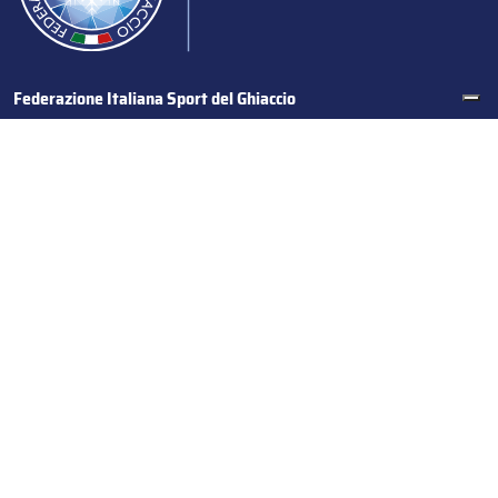
Federazione Italiana Sport del Ghiaccio
© 2024
Iscrizione al Registro delle Persone Giuridiche di Milano
n.1562/2017 CF 97016560159 | P. IVA 05235981007 Sede
Legale: Via Piranesi 46 – 20137 – Milano