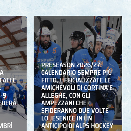
PRESEASON 2026/27:
NA
CALENDARIO SEMPRE PIÙ
CATI E
FITTO, UFFICIALIZZATE LE
L
AMICHEVOLI DI CORTINA E
6-9
ALLEGHE, CON GLI
EDERÀ
AMPEZZANI CHE
SFIDERANNO DUE VOLTE
LO JESENICE IN UN
MBRÌ
ANTICIPO DI ALPS HOCKEY