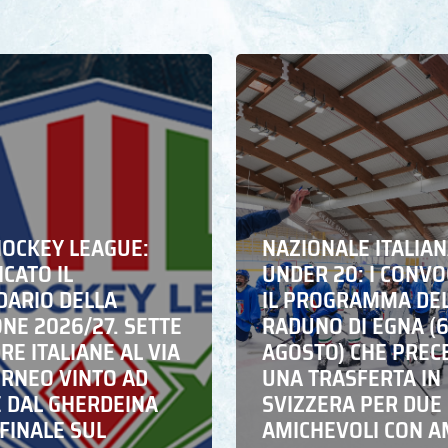
HOCKEY LEAGUE:
NAZIONALE ITALIA
CATO IL
UNDER 20: I CONVO
DARIO DELLA
IL PROGRAMMA DE
NE 2026/27. SETTE
RADUNO DI EGNA (
E ITALIANE AL VIA
AGOSTO) CHE PREC
ORNEO VINTO AD
UNA TRASFERTA IN
E DAL GHERDEINA
SVIZZERA PER DUE
FINALE SUL
AMICHEVOLI CON A