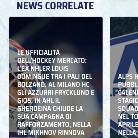
NEWS CORRELATE
LE UFFICIALITÀ
DELL’HOCKEY MERCATO:
L’EX NHLER LOUIS
DOMINGUE TRA I PALI DEL
ALPS 
BOLZANO. AL MILANO HC
PUBBLI
GLI AZZURRI FRYCKLUND E
CALEN
GIOS. IN AHL IL
STAGIO
GHERDEINA CHIUDE LA
SQUADR
SUA CAMPAGNA DI
NEL T
RAFFORZAMENTO, NELLA
APRIL
IHL MIKHNOV RINNOVA
NELLA 