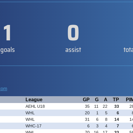
1
0
goals
assist
tot