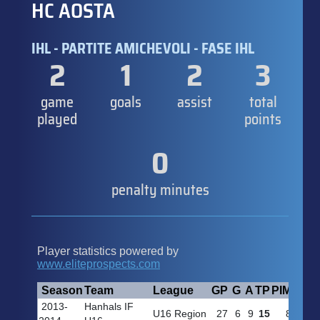
HC AOSTA
IHL - PARTITE AMICHEVOLI - FASE IHL
2
1
2
3
game
goals
assist
total
played
points
0
penalty minutes