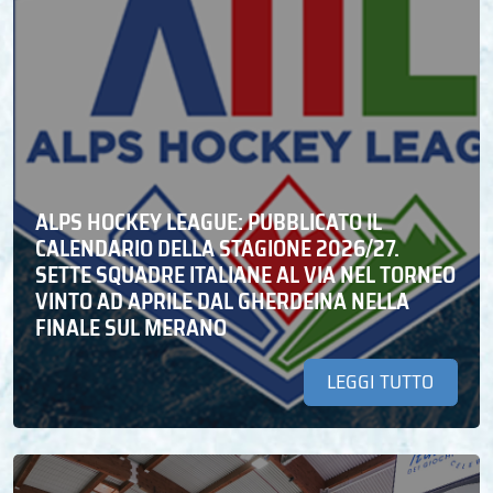
ALPS HOCKEY LEAGUE: PUBBLICATO IL
CALENDARIO DELLA STAGIONE 2026/27.
SETTE SQUADRE ITALIANE AL VIA NEL TORNEO
VINTO AD APRILE DAL GHERDEINA NELLA
FINALE SUL MERANO
LEGGI TUTTO