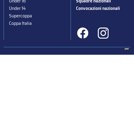
Under 16
Squadre nazionali
Under 14
Convocazioni nazionali
Supercoppa
Coppa Italia
Federazione Italiana Sport del Ghiaccio
© 2024
Iscrizione al Registro delle Persone Giuridiche di Milano