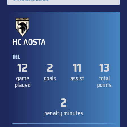
HC AOSTA
IHL
12
2
11
13
game
goals
assist
total
played
points
2
penalty minutes