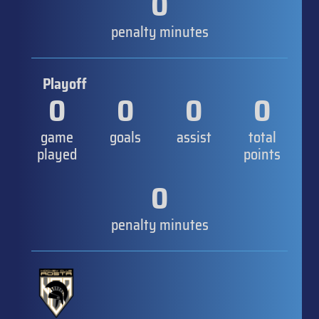
0
penalty minutes
Playoff
0
0
0
0
game
goals
assist
total
played
points
0
penalty minutes