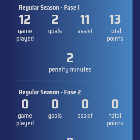
Regular Season - Fase 1
12
2
11
13
game
goals
assist
total
played
points
2
penalty minutes
Regular Season - Fase 2
0
0
0
0
game
goals
assist
total
played
points