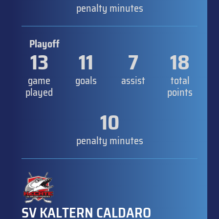
penalty minutes
Playoff
13
11
7
18
game
goals
assist
total
played
points
10
penalty minutes
SV KALTERN CALDARO