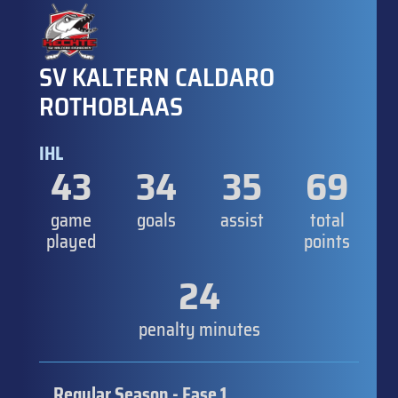
SV KALTERN CALDARO
ROTHOBLAAS
IHL
43
34
35
69
game
goals
assist
total
played
points
24
penalty minutes
Regular Season - Fase 1