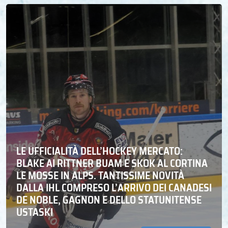
LE UFFICIALITÀ DELL’HOCKEY MERCATO:
BLAKE AI RITTNER BUAM E SKOK AL CORTINA
LE MOSSE IN ALPS. TANTISSIME NOVITÀ
DALLA IHL COMPRESO L’ARRIVO DEI CANADESI
DE NOBLE, GAGNON E DELLO STATUNITENSE
USTASKI