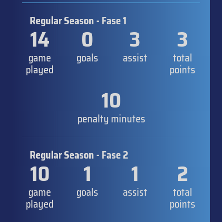
Regular Season - Fase 1
14
0
3
3
game
goals
assist
total
played
points
10
penalty minutes
Regular Season - Fase 2
10
1
1
2
game
goals
assist
total
played
points