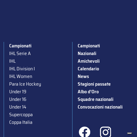
Campionati
Campionati
IHL Serie A
Nazionali
IHL
Amichevoli
IHL Division I
Calendario
IHL Women
News
Para Ice Hockey
Stagioni passate
Under 19
Albo d’Oro
Under 16
Squadre nazionali
Under 14
Convocazioni nazionali
Supercoppa
Coppa Italia