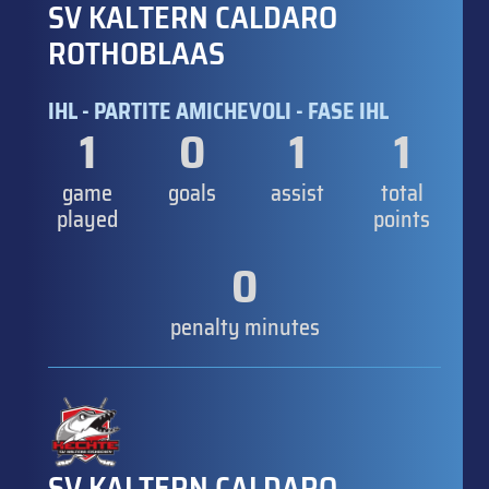
SV KALTERN CALDARO
ROTHOBLAAS
IHL - PARTITE AMICHEVOLI - FASE IHL
1
0
1
1
game
goals
assist
total
played
points
0
penalty minutes
SV KALTERN CALDARO