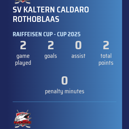
SV KALTERN CALDARO
ROTHOBLAAS
RAIFFEISEN CUP - CUP 2025
2
2
0
2
game
goals
assist
total
played
points
0
penalty minutes