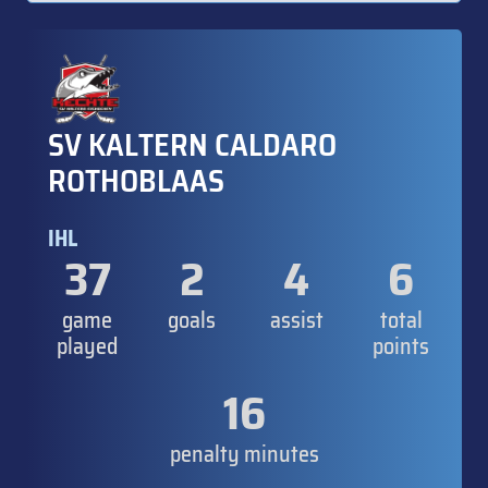
SV KALTERN CALDARO
ROTHOBLAAS
IHL
37
2
4
6
game
goals
assist
total
played
points
16
penalty minutes