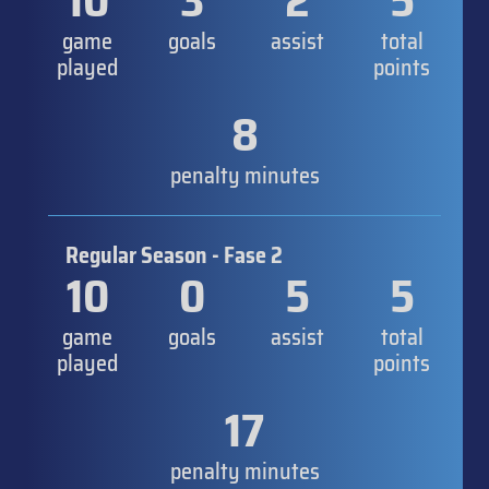
10
3
2
5
game
goals
assist
total
played
points
8
penalty minutes
Regular Season - Fase 2
10
0
5
5
game
goals
assist
total
played
points
17
penalty minutes