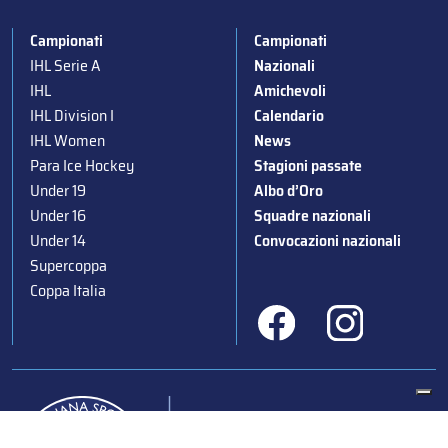
Campionati
Campionati
IHL Serie A
Nazionali
IHL
Amichevoli
IHL Division I
Calendario
IHL Women
News
Para Ice Hockey
Stagioni passate
Under 19
Albo d’Oro
Under 16
Squadre nazionali
Under 14
Convocazioni nazionali
Supercoppa
Coppa Italia