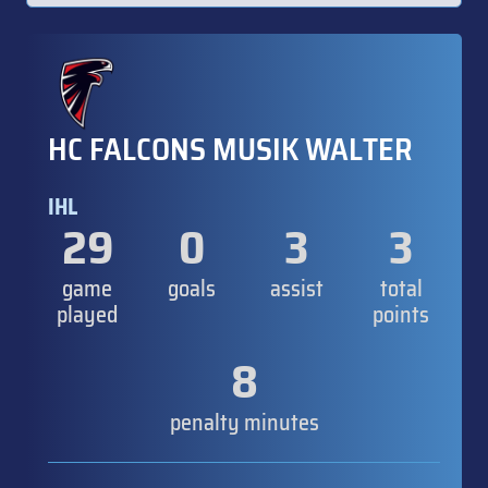
HC FALCONS MUSIK WALTER
IHL
29
0
3
3
game
goals
assist
total
played
points
8
penalty minutes