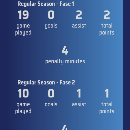
Regular Season - Fase 1
19
0
2
2
game
goals
assist
total
played
points
4
penalty minutes
Regular Season - Fase 2
10
0
1
1
game
goals
assist
total
played
points
4