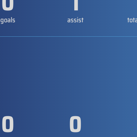
0
1
goals
assist
tot
0
0