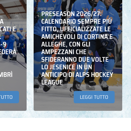
PRESEASON 2026/27:
NA
CALENDARIO SEMPRE PIÙ
CATI E
FITTO, UFFICIALIZZATE LE
L
AMICHEVOLI DI CORTINA E
6-9
ALLEGHE, CON GLI
EDERÀ
AMPEZZANI CHE
SFIDERANNO DUE VOLTE
LO JESENICE IN UN
MBRÌ
ANTICIPO DI ALPS HOCKEY
LEAGUE
TUTTO
LEGGI TUTTO