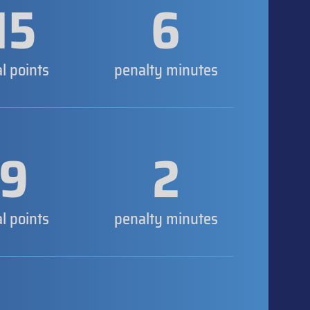
15
6
al points
penalty minutes
9
2
al points
penalty minutes