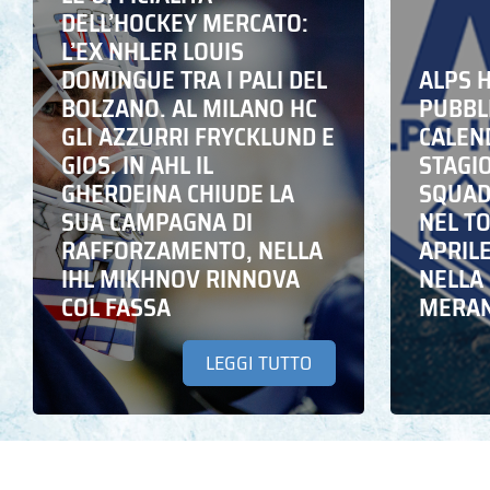
DELL’HOCKEY MERCATO:
L’EX NHLER LOUIS
DOMINGUE TRA I PALI DEL
ALPS 
BOLZANO. AL MILANO HC
PUBBLI
GLI AZZURRI FRYCKLUND E
CALEN
GIOS. IN AHL IL
STAGIO
GHERDEINA CHIUDE LA
SQUADR
SUA CAMPAGNA DI
NEL T
RAFFORZAMENTO, NELLA
APRIL
IHL MIKHNOV RINNOVA
NELLA 
COL FASSA
MERA
LEGGI TUTTO