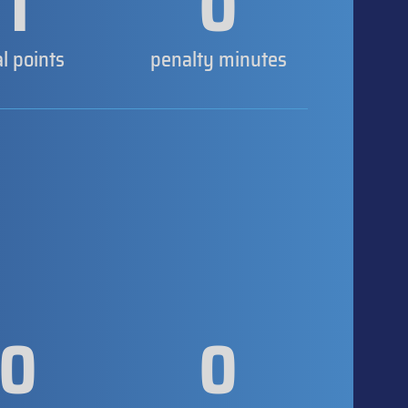
1
0
al points
penalty minutes
0
0