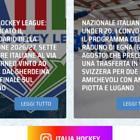
HOCKEY LEAGUE:
NAZIONALE ITALIA
CATO IL
UNDER 20: I CONVO
DARIO DELLA
IL PROGRAMMA DE
NE 2026/27. SETTE
RADUNO DI EGNA (
E ITALIANE AL VIA
AGOSTO) CHE PREC
ORNEO VINTO AD
UNA TRASFERTA IN
E DAL GHERDEINA
SVIZZERA PER DUE
FINALE SUL
AMICHEVOLI CON A
NO
PIOTTA E LUGANO
LEGGI TUTTO
LEGGI 
ITALIA.HOCKEY