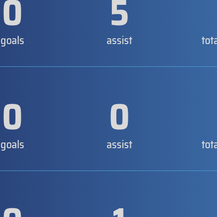
0
5
goals
assist
tot
0
0
goals
assist
tot