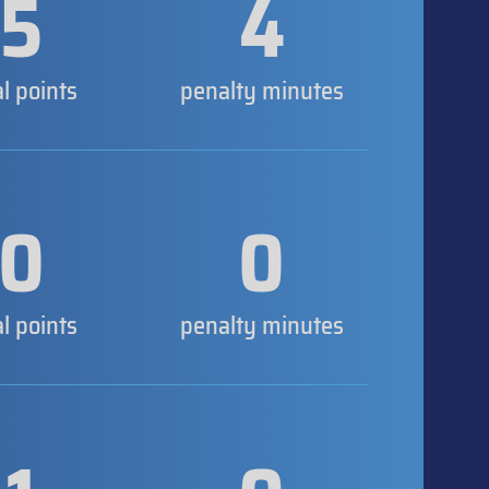
5
4
al points
penalty minutes
0
0
al points
penalty minutes