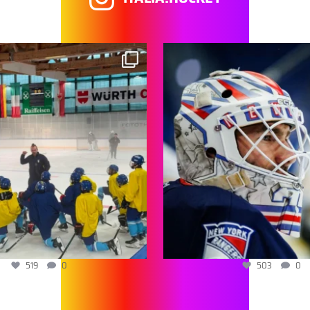
519
0
503
0