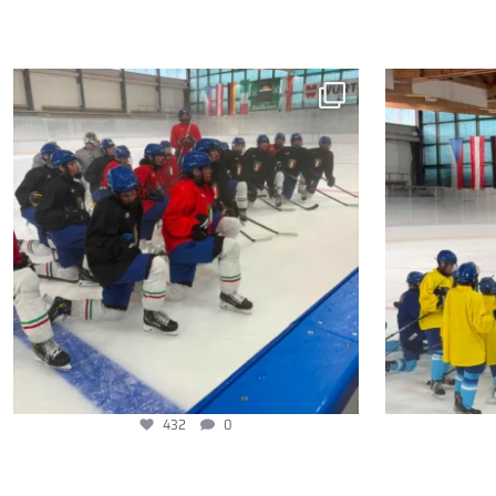
432
0