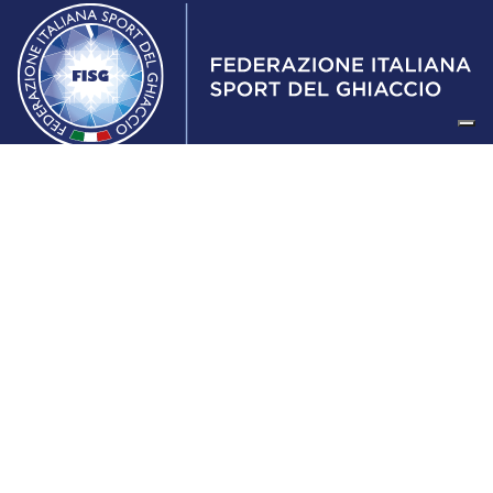
Federazione Italiana Sport del Ghiaccio
© 2024
Iscrizione al Registro delle Persone Giuridiche di Milano
n.1562/2017 CF 97016560159 | P. IVA 05235981007 Sede
Legale: Via Piranesi 46 – 20137 – Milano