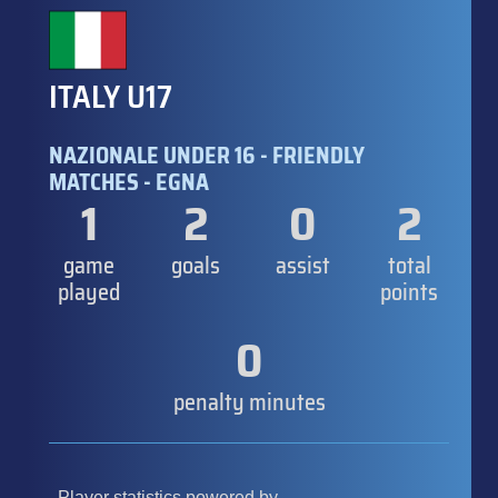
ITALY U17
NAZIONALE UNDER 16 - FRIENDLY
MATCHES - EGNA
1
2
0
2
game
goals
assist
total
played
points
0
penalty minutes