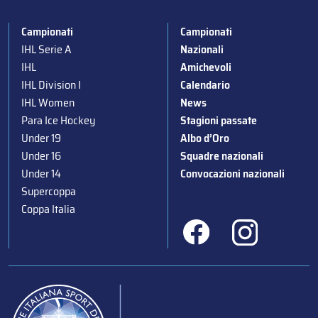
Campionati
Campionati
IHL Serie A
Nazionali
IHL
Amichevoli
IHL Division I
Calendario
IHL Women
News
Para Ice Hockey
Stagioni passate
Under 19
Albo d’Oro
Under 16
Squadre nazionali
Under 14
Convocazioni nazionali
Supercoppa
Coppa Italia