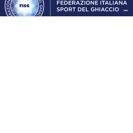
Federazione Italiana Sport del Ghiaccio
© 2024
Iscrizione al Registro delle Persone Giuridiche di Milano
n.1562/2017 CF 97016560159 | P. IVA 05235981007 Sede
Legale: Via Piranesi 46 – 20137 – Milano