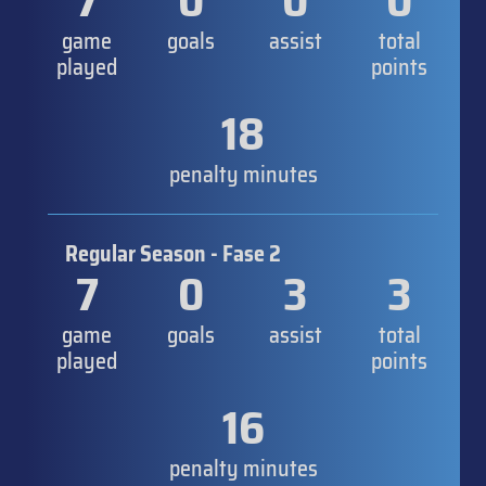
7
0
0
0
game
goals
assist
total
played
points
18
penalty minutes
Regular Season - Fase 2
7
0
3
3
game
goals
assist
total
played
points
16
penalty minutes