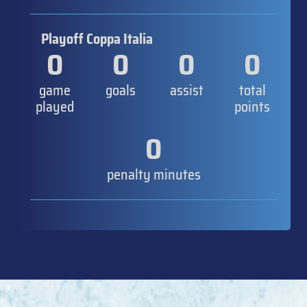
Playoff Coppa Italia
0
0
0
0
game
goals
assist
total
played
points
0
penalty minutes