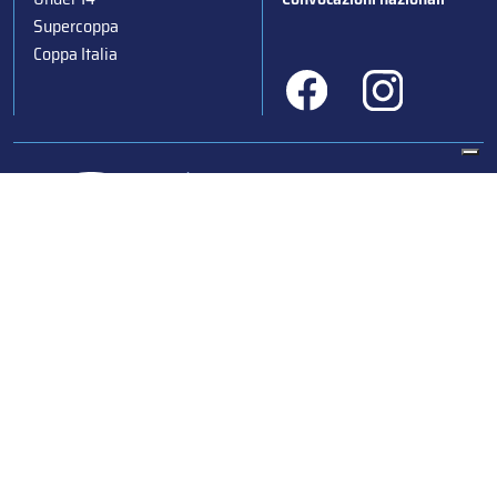
Supercoppa
Coppa Italia
Federazione Italiana Sport del Ghiaccio
© 2024
Iscrizione al Registro delle Persone Giuridiche di Milano
n.1562/2017 CF 97016560159 | P. IVA 05235981007 Sede
Legale: Via Piranesi 46 – 20137 – Milano