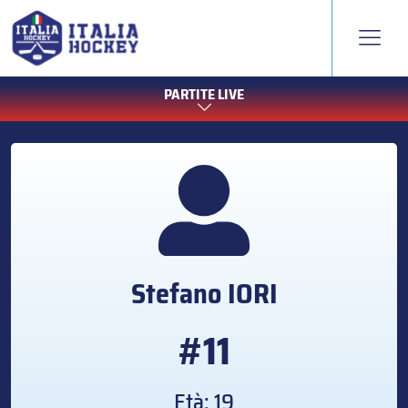
PARTITE LIVE
Stefano
IORI
#11
Età: 19