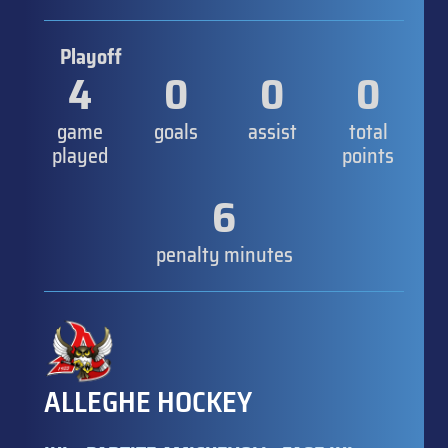
Playoff
4
0
0
0
game
goals
assist
total
played
points
6
penalty minutes
ALLEGHE HOCKEY