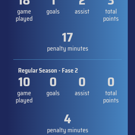
18
1
2
3
game
goals
assist
total
played
points
17
penalty minutes
Regular Season - Fase 2
10
0
0
0
game
goals
assist
total
played
points
4
penalty minutes