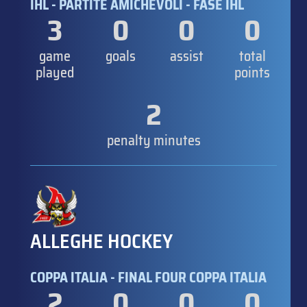
IHL - PARTITE AMICHEVOLI - FASE IHL
3
0
0
0
game
goals
assist
total
played
points
2
penalty minutes
ALLEGHE HOCKEY
COPPA ITALIA - FINAL FOUR COPPA ITALIA
2
0
0
0