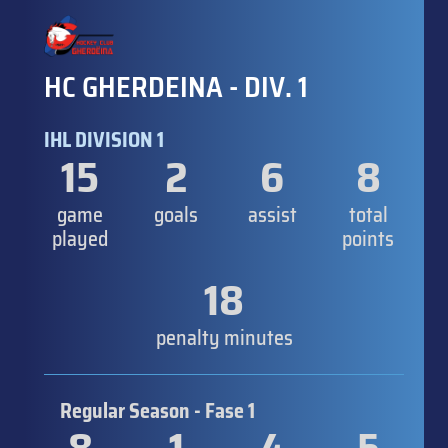
HC GHERDEINA - DIV. 1
IHL DIVISION 1
15
2
6
8
game
goals
assist
total
played
points
18
penalty minutes
Regular Season - Fase 1