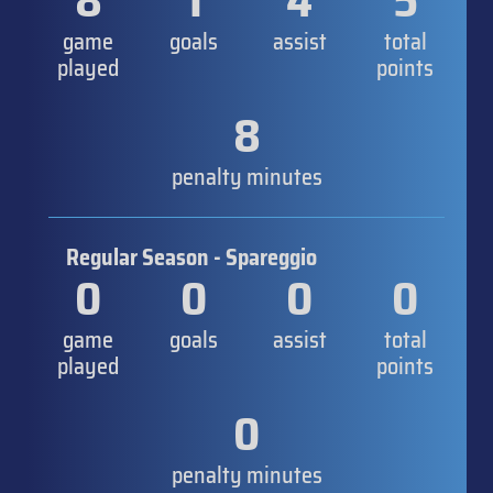
8
1
4
5
game
goals
assist
total
played
points
8
penalty minutes
Regular Season - Spareggio
0
0
0
0
game
goals
assist
total
played
points
0
penalty minutes