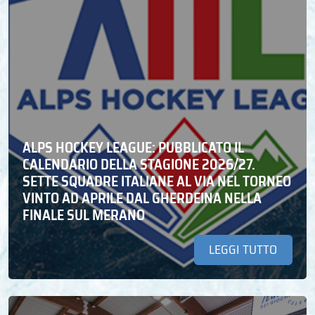
ALPS HOCKEY LEAGUE: PUBBLICATO IL
CALENDARIO DELLA STAGIONE 2026/27.
SETTE SQUADRE ITALIANE AL VIA NEL TORNEO
VINTO AD APRILE DAL GHERDEINA NELLA
FINALE SUL MERANO
LEGGI TUTTO