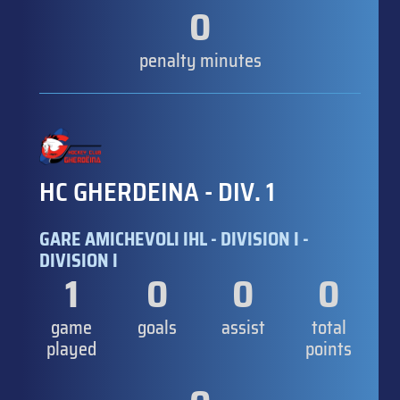
0
penalty minutes
HC GHERDEINA - DIV. 1
GARE AMICHEVOLI IHL - DIVISION I -
DIVISION I
1
0
0
0
game
goals
assist
total
played
points