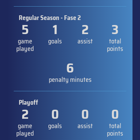
Regular Season - Fase 2
5
1
2
3
game
goals
assist
total
played
points
6
penalty minutes
Playoff
2
0
0
0
game
goals
assist
total
played
points