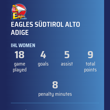
EAGLES SÜDTIROL ALTO
ADIGE
IHL WOMEN
18
4
5
9
game
goals
assist
total
played
points
8
penalty minutes