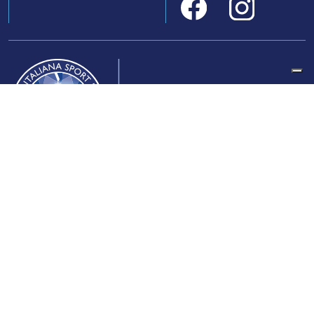
Federazione Italiana Sport del Ghiaccio
© 2024
Iscrizione al Registro delle Persone Giuridiche di Milano
n.1562/2017 CF 97016560159 | P. IVA 05235981007 Sede
Legale: Via Piranesi 46 – 20137 – Milano