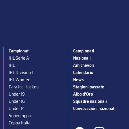
Campionati
Campionati
IHL Serie A
Nazionali
IHL
Amichevoli
IHL Division I
Calendario
IHL Women
News
Para Ice Hockey
Stagioni passate
Under 19
Albo d’Oro
Under 16
Squadre nazionali
Under 14
Convocazioni nazionali
Supercoppa
Coppa Italia