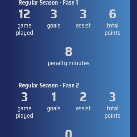
Regular Season - Fase 1
12
3
3
6
game
goals
assist
total
played
points
8
penalty minutes
Regular Season - Fase 2
3
1
2
3
game
goals
assist
total
played
points
0