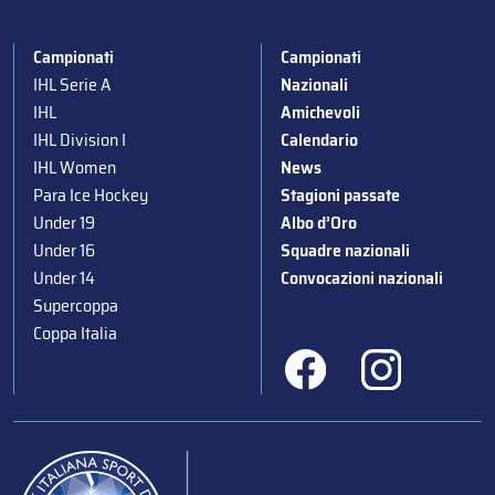
Campionati
Campionati
IHL Serie A
Nazionali
IHL
Amichevoli
IHL Division I
Calendario
IHL Women
News
Para Ice Hockey
Stagioni passate
Under 19
Albo d’Oro
Under 16
Squadre nazionali
Under 14
Convocazioni nazionali
Supercoppa
Coppa Italia