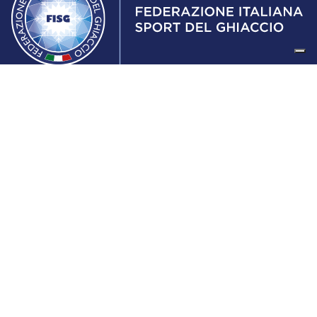
Federazione Italiana Sport del Ghiaccio
© 2024
Iscrizione al Registro delle Persone Giuridiche di Milano
n.1562/2017 CF 97016560159 | P. IVA 05235981007 Sede
Legale: Via Piranesi 46 – 20137 – Milano