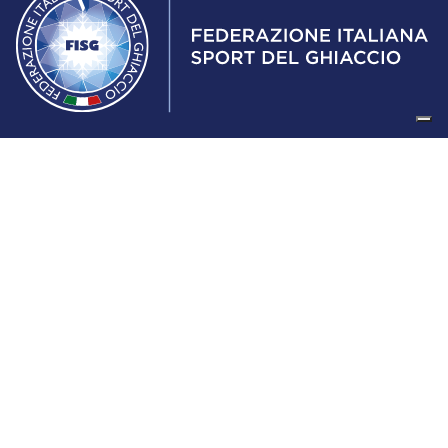
Federazione Italiana Sport del Ghiaccio
© 2024
Iscrizione al Registro delle Persone Giuridiche di Milano
n.1562/2017 CF 97016560159 | P. IVA 05235981007 Sede
Legale: Via Piranesi 46 – 20137 – Milano