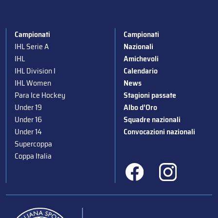
Campionati
Campionati
IHL Serie A
Nazionali
IHL
Amichevoli
IHL Division I
Calendario
IHL Women
News
Para Ice Hockey
Stagioni passate
Under 19
Albo d’Oro
Under 16
Squadre nazionali
Under 14
Convocazioni nazionali
Supercoppa
Coppa Italia