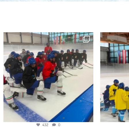
432
0