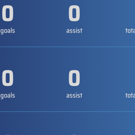
0
0
goals
assist
tot
0
0
goals
assist
tot