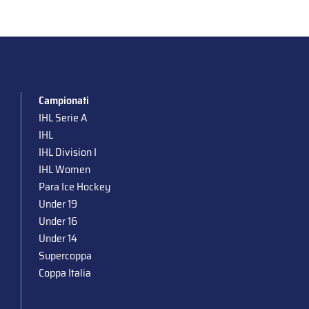
Campionati
IHL Serie A
IHL
IHL Division I
IHL Women
Para Ice Hockey
Under 19
Under 16
Under 14
Supercoppa
Coppa Italia