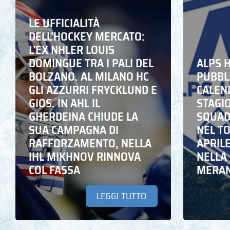
LE UFFICIALITÀ
DELL’HOCKEY MERCATO:
L’EX NHLER LOUIS
DOMINGUE TRA I PALI DEL
ALPS 
BOLZANO. AL MILANO HC
PUBBLI
GLI AZZURRI FRYCKLUND E
CALEN
GIOS. IN AHL IL
STAGIO
GHERDEINA CHIUDE LA
SQUADR
SUA CAMPAGNA DI
NEL T
RAFFORZAMENTO, NELLA
APRIL
IHL MIKHNOV RINNOVA
NELLA 
COL FASSA
MERA
LEGGI TUTTO