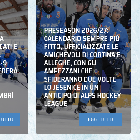
PRESEASON 2026/27:
NA
CALENDARIO SEMPRE PIÙ
CATI E
FITTO, UFFICIALIZZATE LE
L
AMICHEVOLI DI CORTINA E
6-9
ALLEGHE, CON GLI
EDERÀ
AMPEZZANI CHE
SFIDERANNO DUE VOLTE
LO JESENICE IN UN
MBRÌ
ANTICIPO DI ALPS HOCKEY
LEAGUE
TUTTO
LEGGI TUTTO