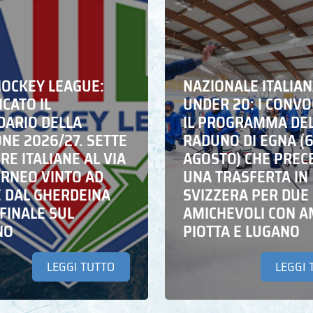
HOCKEY LEAGUE:
NAZIONALE ITALIA
CATO IL
UNDER 20: I CONVO
DARIO DELLA
IL PROGRAMMA DE
NE 2026/27. SETTE
RADUNO DI EGNA (
E ITALIANE AL VIA
AGOSTO) CHE PREC
ORNEO VINTO AD
UNA TRASFERTA IN
E DAL GHERDEINA
SVIZZERA PER DUE
FINALE SUL
AMICHEVOLI CON A
NO
PIOTTA E LUGANO
LEGGI TUTTO
LEGGI 