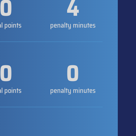
0
4
al points
penalty minutes
0
0
al points
penalty minutes