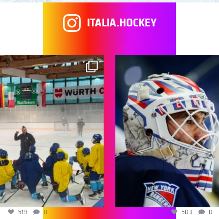
ITALIA.HOCKEY
519
0
503
0