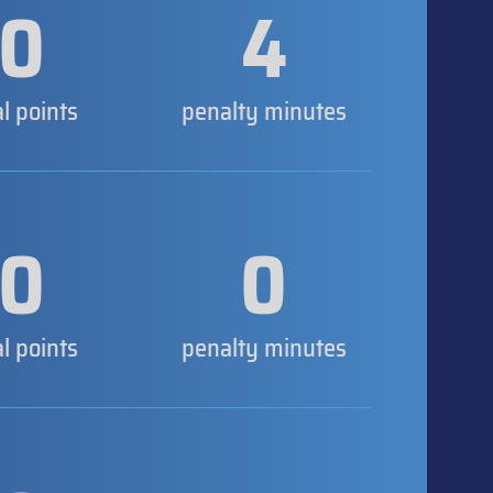
0
4
al points
penalty minutes
0
0
al points
penalty minutes