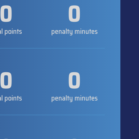
0
0
al points
penalty minutes
0
0
al points
penalty minutes