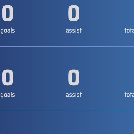
0
0
goals
assist
tot
0
0
goals
assist
tot