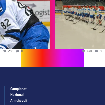
269
0
478
0
Campionati
Nazionali
Amichevoli