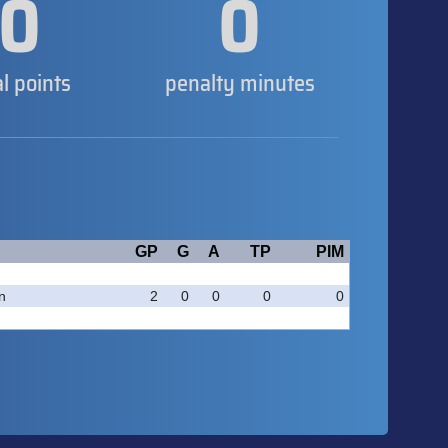
0
0
al points
penalty minutes