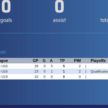
0
0
goals
assist
tot