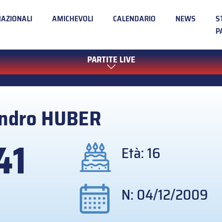
NAZIONALI
AMICHEVOLI
CALENDARIO
NEWS
S
P
PARTITE LIVE
ndro
HUBER
41
Età: 16
N: 04/12/2009