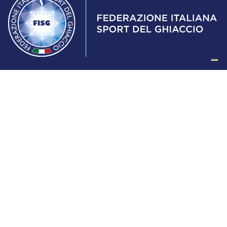
Federazione Italiana Sport del Ghiaccio
© 2024
Iscrizione al Registro delle Persone Giuridiche di Milano
n.1562/2017 CF 97016560159 | P. IVA 05235981007 Sede
Legale: Via Piranesi 46 – 20137 – Milano