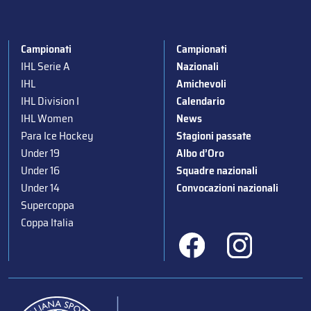
Campionati
Campionati
IHL Serie A
Nazionali
IHL
Amichevoli
IHL Division I
Calendario
IHL Women
News
Para Ice Hockey
Stagioni passate
Under 19
Albo d’Oro
Under 16
Squadre nazionali
Under 14
Convocazioni nazionali
Supercoppa
Coppa Italia