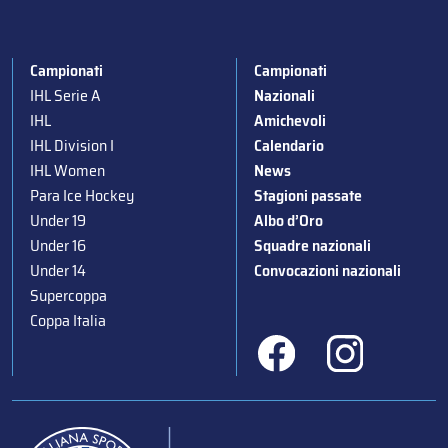
Campionati
Campionati
IHL Serie A
Nazionali
IHL
Amichevoli
IHL Division I
Calendario
IHL Women
News
Para Ice Hockey
Stagioni passate
Under 19
Albo d’Oro
Under 16
Squadre nazionali
Under 14
Convocazioni nazionali
Supercoppa
Coppa Italia