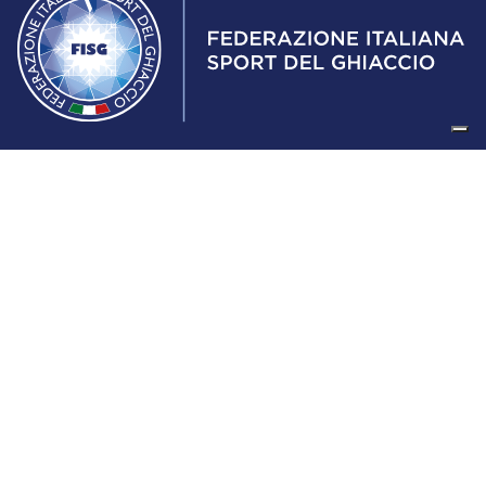
Federazione Italiana Sport del Ghiaccio
© 2024
Iscrizione al Registro delle Persone Giuridiche di Milano
n.1562/2017 CF 97016560159 | P. IVA 05235981007 Sede
Legale: Via Piranesi 46 – 20137 – Milano