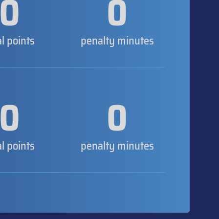
0
0
al points
penalty minutes
0
0
al points
penalty minutes