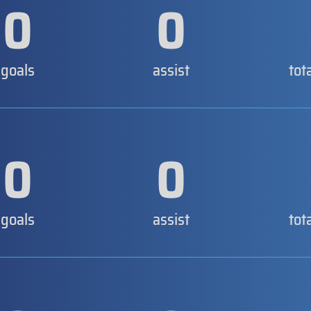
0
0
goals
assist
tot
0
0
goals
assist
tot