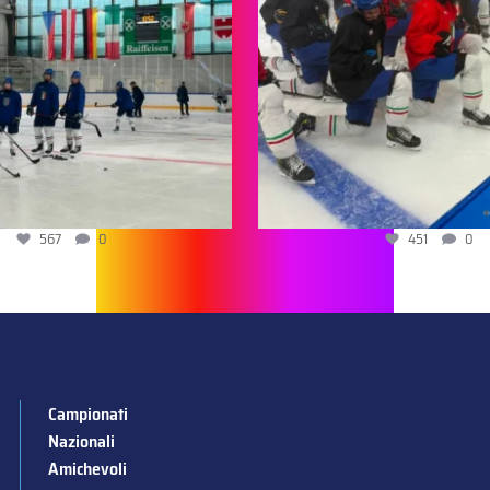
567
0
451
0
Campionati
Nazionali
Amichevoli