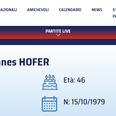
NAZIONALI
AMICHEVOLI
CALENDARIO
NEWS
S
P
PARTITE LIVE
nnes
HOFER
Età: 46
N: 15/10/1979