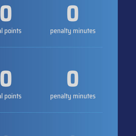
0
0
al points
penalty minutes
0
0
al points
penalty minutes