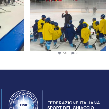
545
0