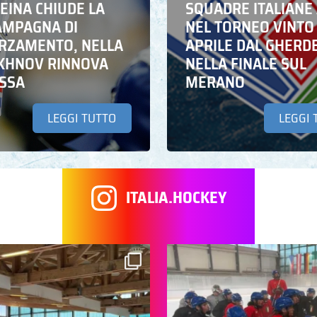
EINA CHIUDE LA
SQUADRE ITALIANE 
AMPAGNA DI
NEL TORNEO VINTO
RZAMENTO, NELLA
APRILE DAL GHERD
IKHNOV RINNOVA
NELLA FINALE SUL
ASSA
MERANO
LEGGI TUTTO
LEGGI 
ITALIA.HOCKEY