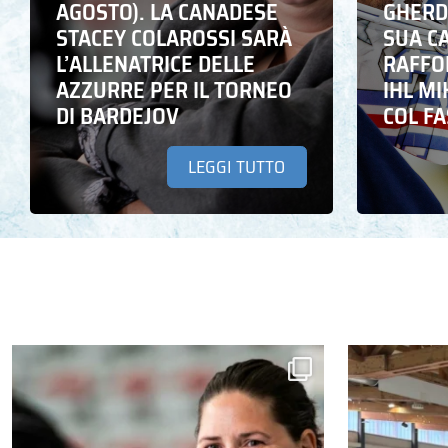
AGOSTO). LA CANADESE
GHERD
STACEY COLAROSSI SARÀ
SUA C
L’ALLENATRICE DELLE
RAFFO
AZZURRE PER IL TORNEO
IHL M
DI BARDEJOV
COL F
LEGGI TUTTO