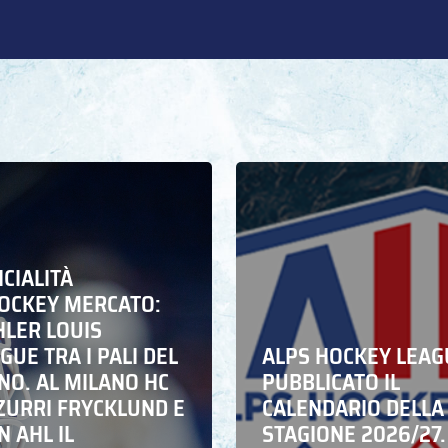
ICIALITÀ
HOCKEY MERCATO:
HLER LOUIS
UE TRA I PALI DEL
ALPS HOCKEY LEAG
NO. AL MILANO HC
PUBBLICATO IL
ZZURRI FRYCKLUND E
CALENDARIO DELLA
N AHL IL
STAGIONE 2026/27.