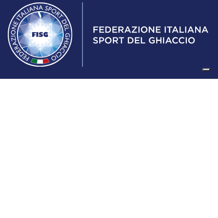
Federazione Italiana Sport del Ghiaccio
© 2024
Iscrizione al Registro delle Persone Giuridiche di Milano
n.1562/2017 CF 97016560159 | P. IVA 05235981007 Sede
Legale: Via Piranesi 46 – 20137 – Milano