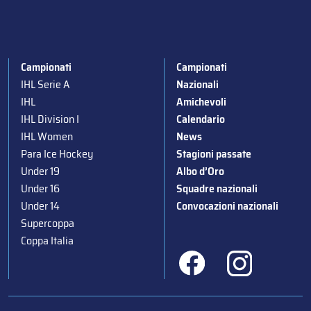
Campionati
Campionati
IHL Serie A
Nazionali
IHL
Amichevoli
IHL Division I
Calendario
IHL Women
News
Para Ice Hockey
Stagioni passate
Under 19
Albo d’Oro
Under 16
Squadre nazionali
Under 14
Convocazioni nazionali
Supercoppa
Coppa Italia