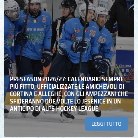
PRESEASON 2026/27: CALENDARIO SEMPRE
PIÙ FITTO, UFFICIALIZZATE LE AMICHEVOLI DI
CORTINA E ALLEGHE, CON GLI AMPEZZANI CHE
SFIDERANNO DUE VOLTE LO JESENICE IN UN
ANTICIPO DI ALPS HOCKEY LEAGUE
LEGGI TUTTO