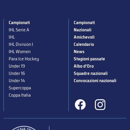
Campionati
Campionati
IHL Serie A
Nazionali
IHL
Amichevoli
IHL Division I
Calendario
IHL Women
News
Para Ice Hockey
Stagioni passate
Under 19
Albo d’Oro
Under 16
Squadre nazionali
Under 14
Convocazioni nazionali
Supercoppa
Coppa Italia