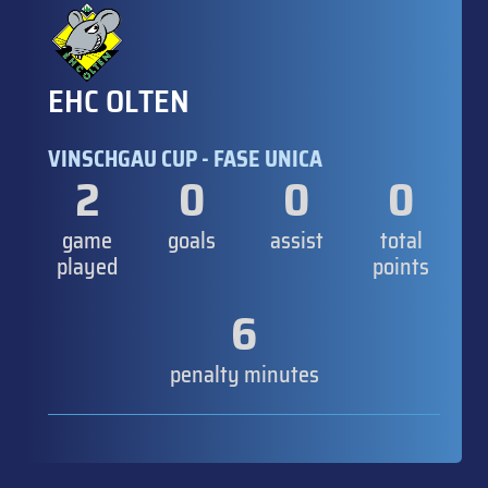
EHC OLTEN
VINSCHGAU CUP - FASE UNICA
2
0
0
0
game
goals
assist
total
played
points
6
penalty minutes