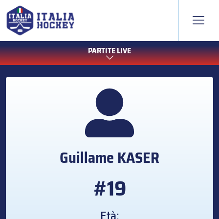
PARTITE LIVE
Guillame
KASER
#19
Età: