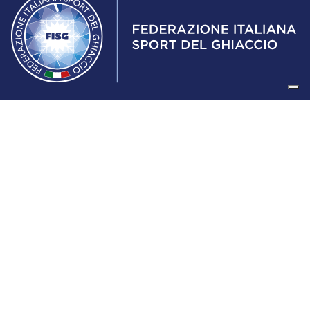
Federazione Italiana Sport del Ghiaccio
© 2024
Iscrizione al Registro delle Persone Giuridiche di Milano
n.1562/2017 CF 97016560159 | P. IVA 05235981007 Sede
Legale: Via Piranesi 46 – 20137 – Milano