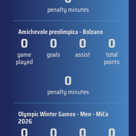
penalty minutes
Amichevole preolimpica - Bolzano
0
0
0
0
game
goals
assist
total
played
points
0
penalty minutes
Olympic Winter Games - Men - MiCo
2026
0
0
0
0