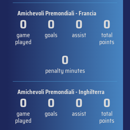
Amichevoli Premondiali - Francia
0
0
0
0
game
goals
assist
total
played
points
0
penalty minutes
Amichevoli Premondiali - Inghilterra
0
0
0
0
game
goals
assist
total
played
points