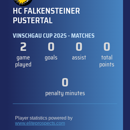
HC FALKENSTEINER
PUSTERTAL
VINSCHGAU CUP 2025 - MATCHES
2
0
0
0
game
goals
assist
total
played
points
0
penalty minutes