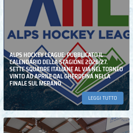
ALPS HOCKEY LEAGUE: PUBBLICATO IL
CALENDARIO DELLA STAGIONE 2026/27.
SETTE SQUADRE ITALIANE AL VIA NEL TORNEO
VINTO AD APRILE DAL GHERDEINA NELLA
FINALE SUL MERANO
LEGGI TUTTO