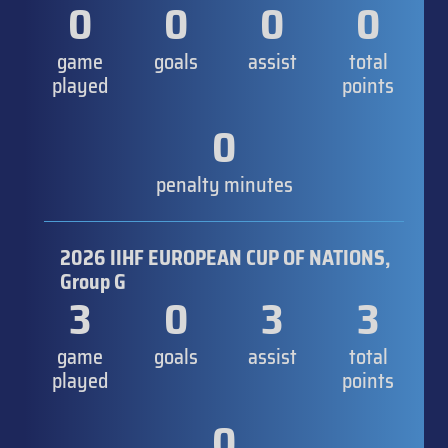
0
0
0
0
game
goals
assist
total
played
points
0
penalty minutes
2026 IIHF EUROPEAN CUP OF NATIONS,
Group G
3
0
3
3
game
goals
assist
total
played
points
0