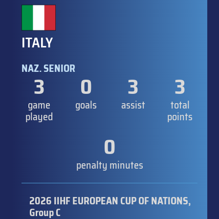
ITALY
NAZ. SENIOR
3
0
3
3
game
goals
assist
total
played
points
0
penalty minutes
2026 IIHF EUROPEAN CUP OF NATIONS,
Group C