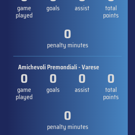
game
goals
assist
total
played
points
0
penalty minutes
Amichevoli Premondiali - Varese
0
0
0
0
game
goals
assist
total
played
points
0
penalty minutes