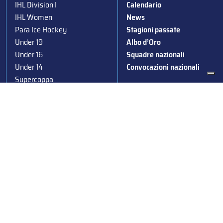
IHL Division I
Calendario
IHL Women
News
Para Ice Hockey
Stagioni passate
Under 19
Albo d’Oro
Under 16
Squadre nazionali
Under 14
Convocazioni nazionali
Supercoppa
Coppa Italia