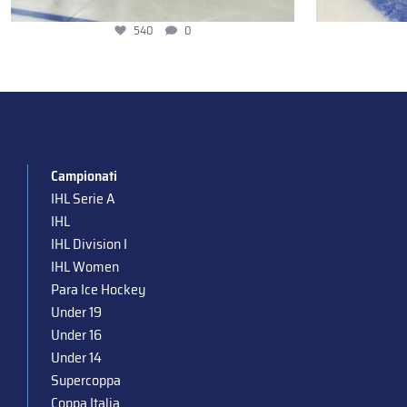
540
0
Campionati
IHL Serie A
IHL
IHL Division I
IHL Women
Para Ice Hockey
Under 19
Under 16
Under 14
Supercoppa
Coppa Italia