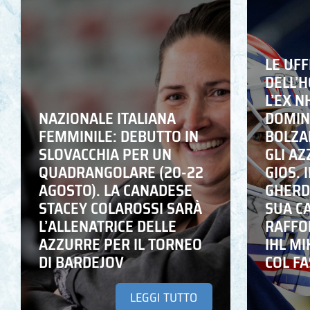
LE UFF
DELL’
L’EX N
NAZIONALE ITALIANA
DOMING
FEMMINILE: DEBUTTO IN
BOLZA
SLOVACCHIA PER UN
GLI A
QUADRANGOLARE (20-22
GIOS. I
AGOSTO). LA CANADESE
GHERD
STACEY COLAROSSI SARÀ
SUA C
L’ALLENATRICE DELLE
RAFFO
AZZURRE PER IL TORNEO
IHL M
DI BARDEJOV
COL F
LEGGI TUTTO