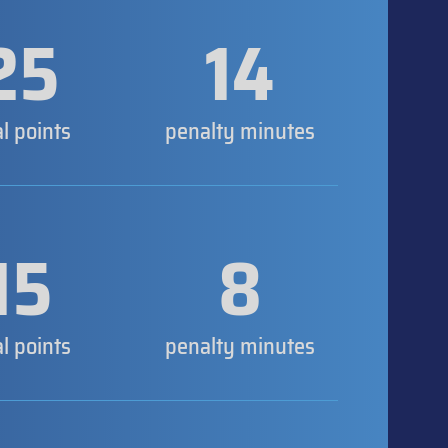
25
14
al points
penalty minutes
15
8
al points
penalty minutes