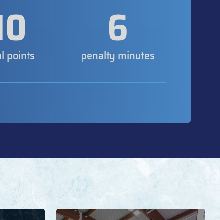
10
6
al points
penalty minutes