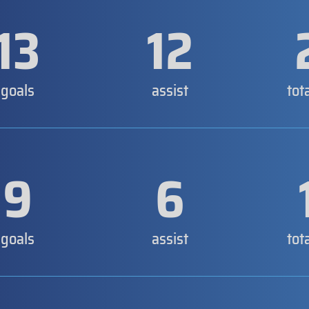
13
12
goals
assist
tot
9
6
goals
assist
tot