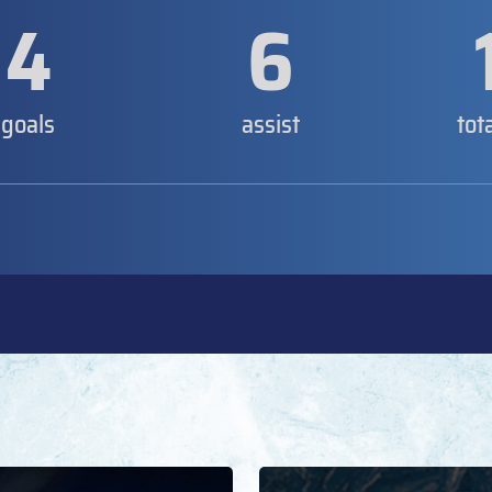
4
6
goals
assist
tot