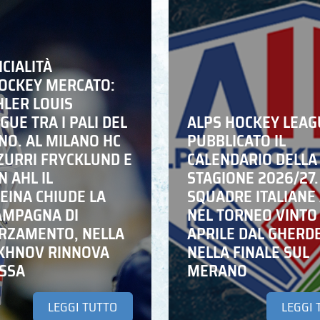
ICIALITÀ
HOCKEY MERCATO:
HLER LOUIS
UE TRA I PALI DEL
ALPS HOCKEY LEAG
NO. AL MILANO HC
PUBBLICATO IL
ZZURRI FRYCKLUND E
CALENDARIO DELLA
N AHL IL
STAGIONE 2026/27.
EINA CHIUDE LA
SQUADRE ITALIANE 
AMPAGNA DI
NEL TORNEO VINTO
RZAMENTO, NELLA
APRILE DAL GHERD
IKHNOV RINNOVA
NELLA FINALE SUL
ASSA
MERANO
LEGGI TUTTO
LEGGI 