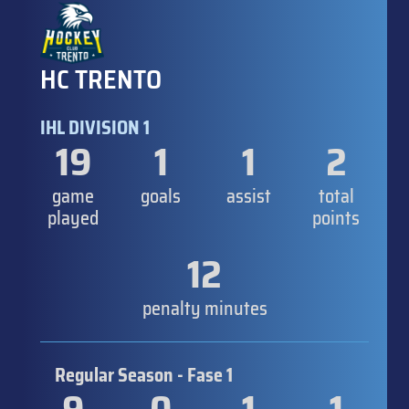
HC TRENTO
IHL DIVISION 1
19
1
1
2
game
goals
assist
total
played
points
12
penalty minutes
Regular Season - Fase 1