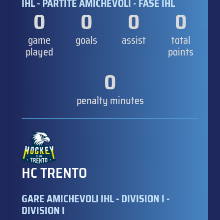
IHL - PARTITE AMICHEVOLI - FASE IHL
0
0
0
0
game
goals
assist
total
played
points
0
penalty minutes
HC TRENTO
GARE AMICHEVOLI IHL - DIVISION I -
DIVISION I