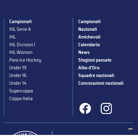
Campionati
Campionati
IHL Serie A
Nazionali
IHL
Amichevoli
IHL Division I
Calendario
IHL Women
News
Para Ice Hockey
Stagioni passate
Under 19
Albo d’Oro
Under 16
Squadre nazionali
Under 14
Convocazioni nazionali
Supercoppa
Coppa Italia