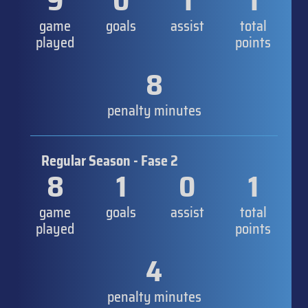
9
0
1
1
game
goals
assist
total
played
points
8
penalty minutes
Regular Season - Fase 2
8
1
0
1
game
goals
assist
total
played
points
4
penalty minutes