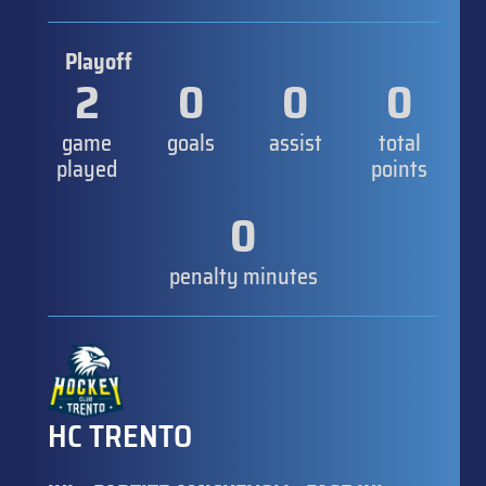
Playoff
2
0
0
0
game
goals
assist
total
played
points
0
penalty minutes
HC TRENTO