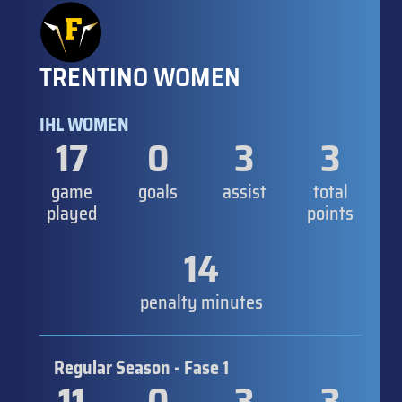
TRENTINO WOMEN
IHL WOMEN
17
0
3
3
game
goals
assist
total
played
points
14
penalty minutes
Regular Season - Fase 1
11
0
3
3