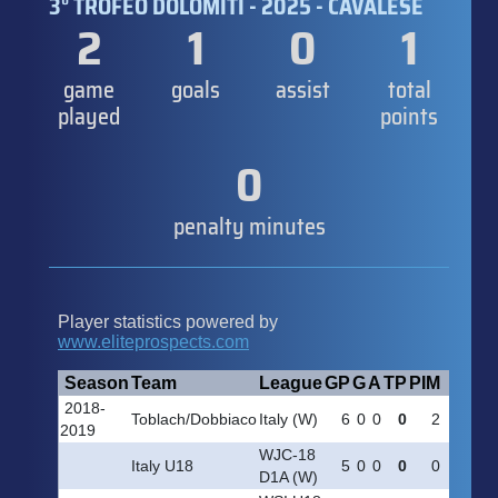
3° TROFEO DOLOMITI - 2025 - CAVALESE
2
1
0
1
game
goals
assist
total
played
points
0
penalty minutes