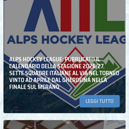
ALPS HOCKEY LEAGUE: PUBBLICATO IL
CALENDARIO DELLA STAGIONE 2026/27.
SETTE SQUADRE ITALIANE AL VIA NEL TORNEO
VINTO AD APRILE DAL GHERDEINA NELLA
FINALE SUL MERANO
LEGGI TUTTO