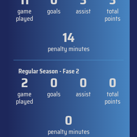
game
goals
assist
total
played
points
14
penalty minutes
Regular Season - Fase 2
2
0
0
0
game
goals
assist
total
played
points
0
penalty minutes