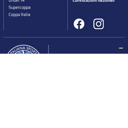
Under 14
Convocazioni nazionali
Supercoppa
Coppa Italia
Federazione Italiana Sport del Ghiaccio
© 2024
Iscrizione al Registro delle Persone Giuridiche di Milano
n.1562/2017 CF 97016560159 | P. IVA 05235981007 Sede