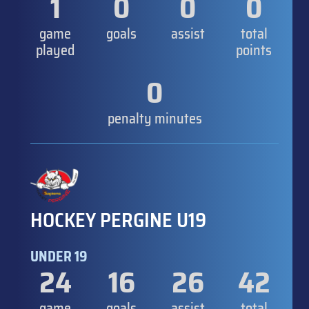
1
0
0
0
game
goals
assist
total
played
points
0
penalty minutes
HOCKEY PERGINE U19
UNDER 19
24
16
26
42
game
goals
assist
total