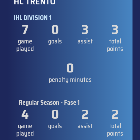
HC TRENTO
IHL DIVISION 1
7
0
3
3
game
goals
assist
total
played
points
0
penalty minutes
Regular Season - Fase 1
4
0
2
2
game
goals
assist
total
played
points