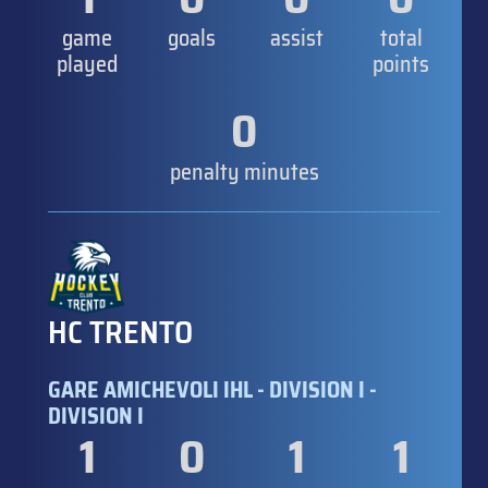
game
goals
assist
total
played
points
0
penalty minutes
HC TRENTO
GARE AMICHEVOLI IHL - DIVISION I -
DIVISION I
1
0
1
1