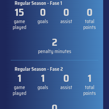
Regular Season - Fase 1
15
0
0
0
game
goals
assist
total
played
points
2
penalty minutes
Regular Season - Fase 2
1
1
0
1
game
goals
assist
total
played
points
0