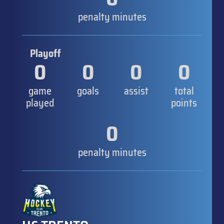
penalty minutes
Playoff
0
0
0
0
game
goals
assist
total
played
points
0
penalty minutes