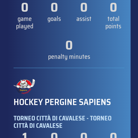
0
0
0
0
game
goals
assist
total
played
points
0
penalty minutes
HOCKEY PERGINE SAPIENS
TORNEO CITTÀ DI CAVALESE - TORNEO
CITTÀ DI CAVALESE
1
0
0
0