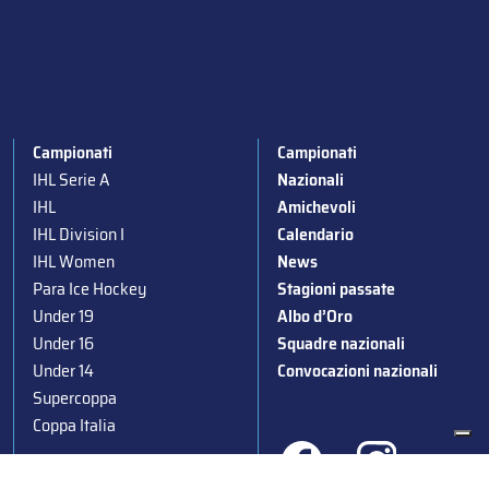
Campionati
Campionati
IHL Serie A
Nazionali
IHL
Amichevoli
IHL Division I
Calendario
IHL Women
News
Para Ice Hockey
Stagioni passate
Under 19
Albo d’Oro
Under 16
Squadre nazionali
Under 14
Convocazioni nazionali
Supercoppa
Coppa Italia