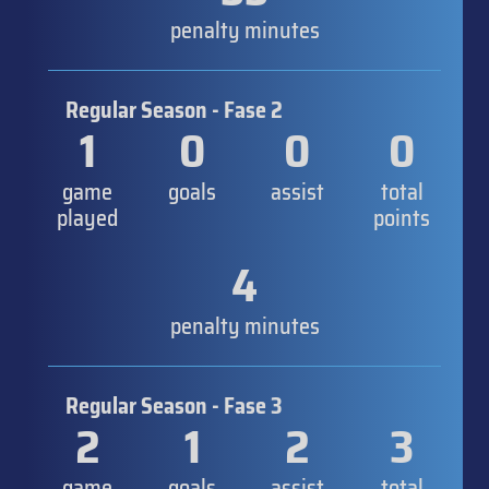
penalty minutes
Regular Season - Fase 2
1
0
0
0
game
goals
assist
total
played
points
4
penalty minutes
Regular Season - Fase 3
2
1
2
3
game
goals
assist
total