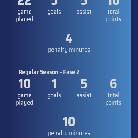
22
5
5
10
game
goals
assist
total
played
points
4
penalty minutes
Regular Season - Fase 2
10
1
5
6
game
goals
assist
total
played
points
10
penalty minutes