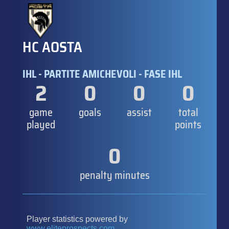
HC AOSTA
IHL - PARTITE AMICHEVOLI - FASE IHL
2
0
0
0
game
goals
assist
total
played
points
0
penalty minutes