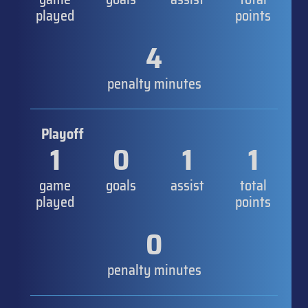
played
points
4
penalty minutes
Playoff
1
0
1
1
game
goals
assist
total
played
points
0
penalty minutes