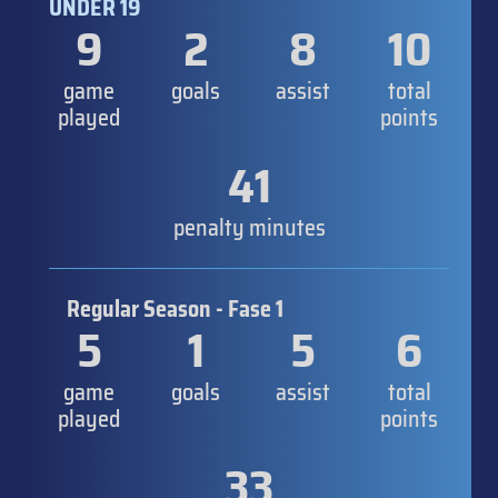
UNDER 19
9
2
8
10
game
goals
assist
total
played
points
41
penalty minutes
Regular Season - Fase 1
5
1
5
6
game
goals
assist
total
played
points
33