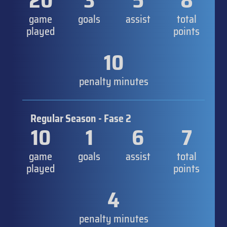
20
3
5
8
game
goals
assist
total
played
points
10
penalty minutes
Regular Season - Fase 2
10
1
6
7
game
goals
assist
total
played
points
4
penalty minutes