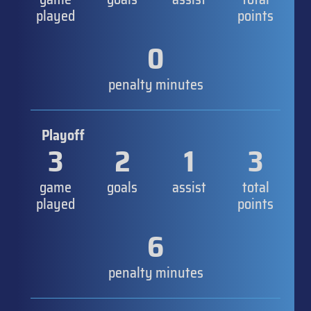
played
points
0
penalty minutes
Playoff
3
2
1
3
game
goals
assist
total
played
points
6
penalty minutes