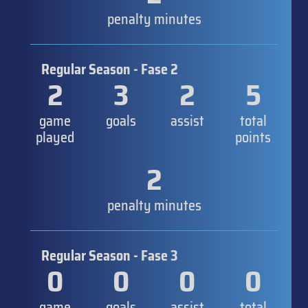
penalty minutes
Regular Season - Fase 2
2
3
2
5
game
goals
assist
total
played
points
2
penalty minutes
Regular Season - Fase 3
0
0
0
0
game
goals
assist
total