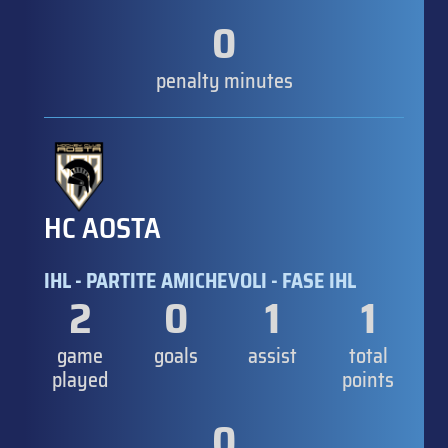
0
penalty minutes
HC AOSTA
IHL - PARTITE AMICHEVOLI - FASE IHL
2
0
1
1
game
goals
assist
total
played
points
0