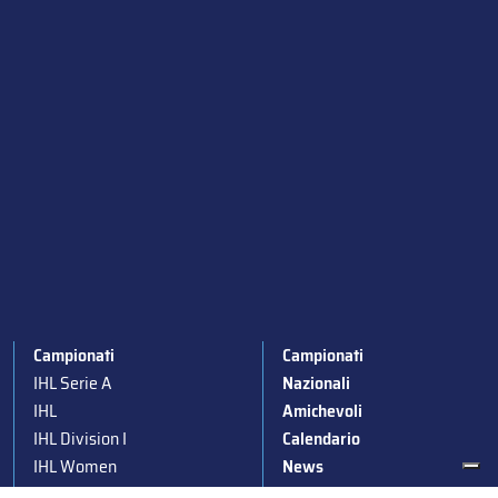
Campionati
Campionati
IHL Serie A
Nazionali
IHL
Amichevoli
IHL Division I
Calendario
IHL Women
News
Para Ice Hockey
Stagioni passate