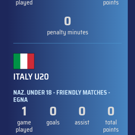
played
points
0
penalty minutes
ITALY U20
NAZ. UNDER 18 - FRIENDLY MATCHES -
EGNA
1
0
0
0
game
goals
assist
total
played
points