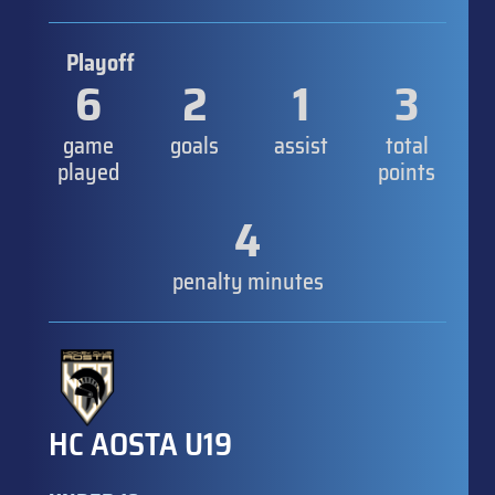
Playoff
6
2
1
3
game
goals
assist
total
played
points
4
penalty minutes
HC AOSTA U19