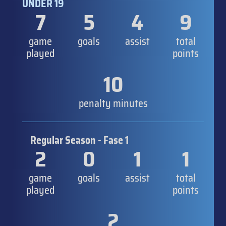
UNDER 19
7
5
4
9
game
goals
assist
total
played
points
10
penalty minutes
Regular Season - Fase 1
2
0
1
1
game
goals
assist
total
played
points
2