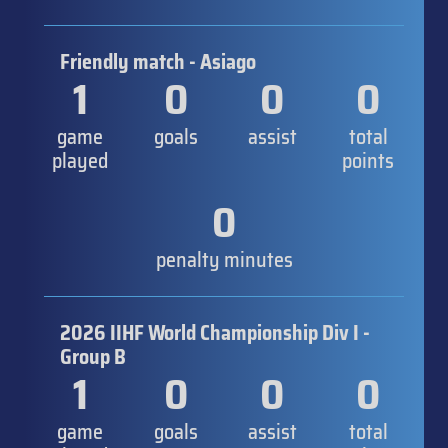
Friendly match - Asiago
1
0
0
0
game
goals
assist
total
played
points
0
penalty minutes
2026 IIHF World Championship Div I -
Group B
1
0
0
0
game
goals
assist
total