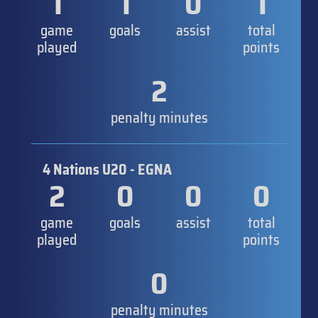
1
1
0
1
game
goals
assist
total
played
points
2
penalty minutes
4 Nations U20 - EGNA
2
0
0
0
game
goals
assist
total
played
points
0
penalty minutes