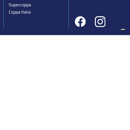
Supercoppa
Coppa Italia
Federazione Italiana Sport del Ghiaccio
© 2024
Iscrizione al Registro delle Persone Giuridiche di Milano
n.1562/2017 CF 97016560159 | P. IVA 05235981007 Sede
Legale: Via Piranesi 46 – 20137 – Milano