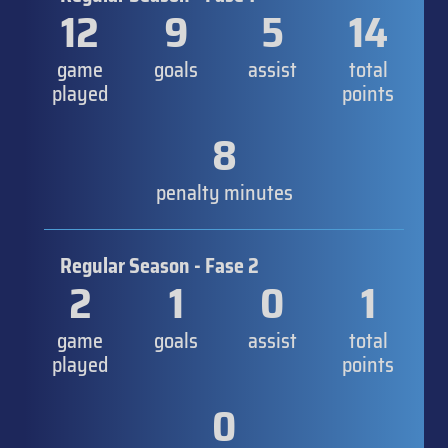
12
9
5
14
game
goals
assist
total
played
points
8
penalty minutes
Regular Season - Fase 2
2
1
0
1
game
goals
assist
total
played
points
0