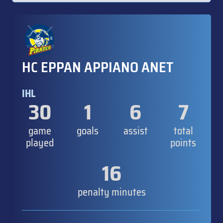
HC EPPAN APPIANO ANET
IHL
30
1
6
7
game
goals
assist
total
played
points
16
penalty minutes