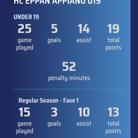
HC EPPAN APPIANO U19
UNDER 19
25
5
14
19
game
goals
assist
total
played
points
52
penalty minutes
Regular Season - Fase 1
15
3
10
13
game
goals
assist
total
played
points