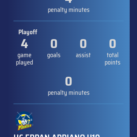
penalty minutes
Playoff
4
0
0
0
game
goals
assist
total
played
points
0
penalty minutes