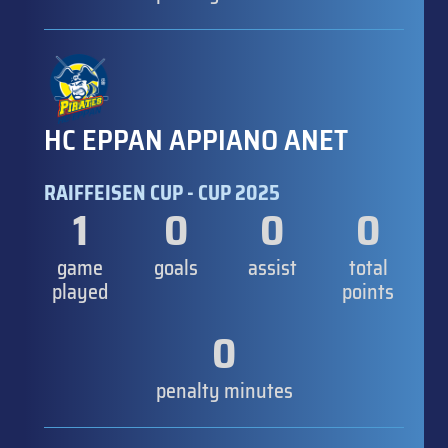
HC EPPAN APPIANO ANET
RAIFFEISEN CUP - CUP 2025
1
0
0
0
game
goals
assist
total
played
points
0
penalty minutes