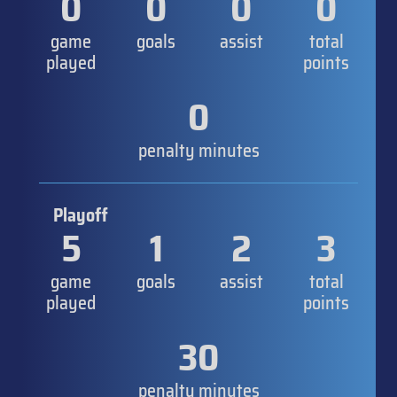
0
0
0
0
game
goals
assist
total
played
points
0
penalty minutes
Playoff
5
1
2
3
game
goals
assist
total
played
points
30
penalty minutes