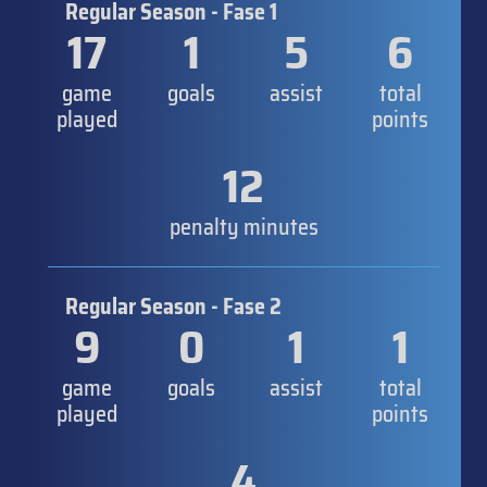
Regular Season - Fase 1
17
1
5
6
game
goals
assist
total
played
points
12
penalty minutes
Regular Season - Fase 2
9
0
1
1
game
goals
assist
total
played
points
4