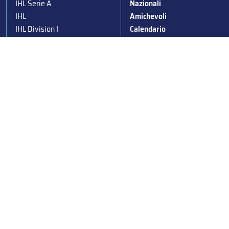
IHL Serie A
Nazionali
IHL
Amichevoli
IHL Division I
Calendario
IHL Women
News
Para Ice Hockey
Stagioni passate
Under 19
Albo d’Oro
Under 16
Squadre nazionali
Under 14
Convocazioni nazionali
Supercoppa
Coppa Italia