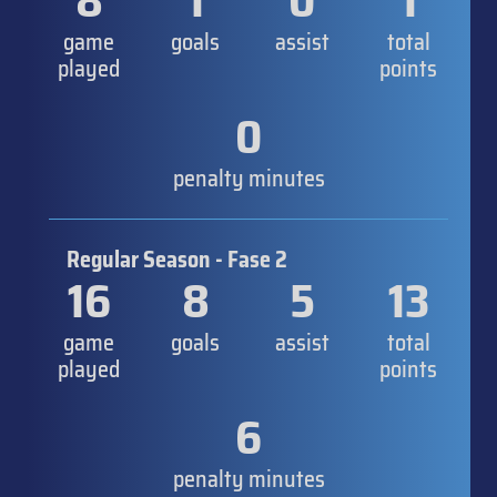
8
1
0
1
game
goals
assist
total
played
points
0
penalty minutes
Regular Season - Fase 2
16
8
5
13
game
goals
assist
total
played
points
6
penalty minutes