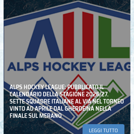
ALPS HOCKEY LEAGUE: PUBBLICATO IL
CALENDARIO DELLA STAGIONE 2026/27.
SETTE SQUADRE ITALIANE AL VIA NEL TORNEO
VINTO AD APRILE DAL GHERDEINA NELLA
FINALE SUL MERANO
LEGGI TUTTO