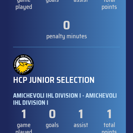
played
points
0
penalty minutes
HCP JUNIOR SELECTION
AMICHEVOLI IHL DIVISION I - AMICHEVOLI
IHL DIVISION I
1
0
1
1
game
goals
assist
total
played
points