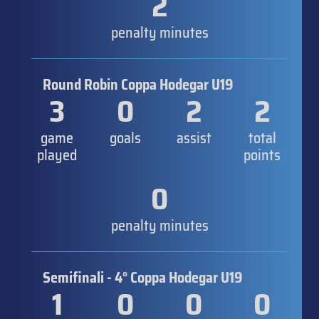
2
penalty minutes
Round Robin Coppa Hodegar U19
3
0
2
2
game
goals
assist
total
played
points
0
penalty minutes
Semifinali - 4° Coppa Hodegar U19
1
0
0
0