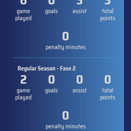
6
0
3
3
game
goals
assist
total
played
points
0
penalty minutes
Regular Season - Fase 2
2
0
0
0
game
goals
assist
total
played
points
0
penalty minutes