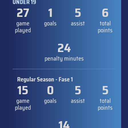
UNDER 19
27
1
5
6
game
goals
assist
total
played
points
24
penalty minutes
Regular Season - Fase 1
15
0
5
5
game
goals
assist
total
played
points
14