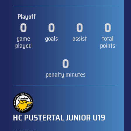
Playoff
0
0
0
0
game
goals
assist
total
played
points
0
penalty minutes
HC PUSTERTAL JUNIOR U19