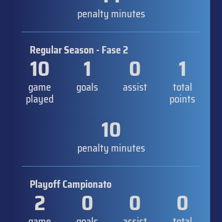
penalty minutes
Regular Season - Fase 2
10
1
0
1
game
goals
assist
total
played
points
10
penalty minutes
Playoff Campionato
2
0
0
0
game
goals
assist
total