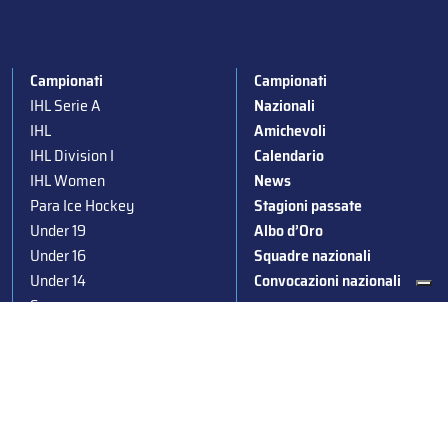
Campionati
Campionati
IHL Serie A
Nazionali
IHL
Amichevoli
IHL Division I
Calendario
IHL Women
News
Para Ice Hockey
Stagioni passate
Under 19
Albo d’Oro
Under 16
Squadre nazionali
Under 14
Convocazioni nazionali
Supercoppa
Coppa Italia