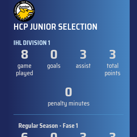
HCP JUNIOR SELECTION
IHL DIVISION 1
8
0
3
3
game
goals
assist
total
played
points
0
penalty minutes
Regular Season - Fase 1