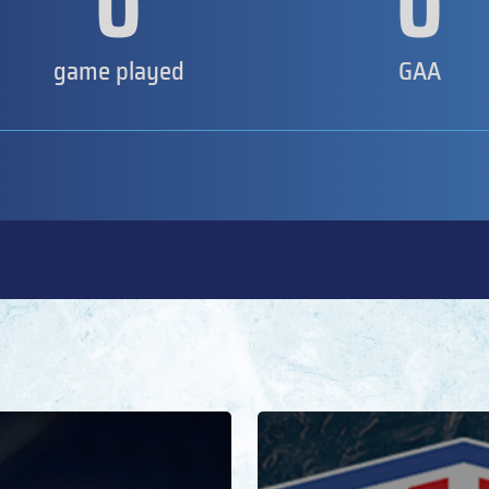
0
0
game played
GAA