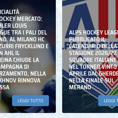
ICIALITÀ
HOCKEY MERCATO:
HLER LOUIS
UE TRA I PALI DEL
ALPS HOCKEY LEAG
NO. AL MILANO HC
PUBBLICATO IL
ZZURRI FRYCKLUND E
CALENDARIO DELLA
N AHL IL
STAGIONE 2026/27.
EINA CHIUDE LA
SQUADRE ITALIANE 
AMPAGNA DI
NEL TORNEO VINTO
RZAMENTO, NELLA
APRILE DAL GHERD
IKHNOV RINNOVA
NELLA FINALE SUL
ASSA
MERANO
LEGGI TUTTO
LEGGI 