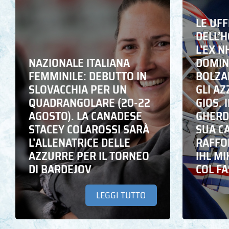
LE UFF
DELL’
L’EX N
NAZIONALE ITALIANA
DOMING
FEMMINILE: DEBUTTO IN
BOLZA
SLOVACCHIA PER UN
GLI A
QUADRANGOLARE (20-22
GIOS. I
AGOSTO). LA CANADESE
GHERD
STACEY COLAROSSI SARÀ
SUA C
L’ALLENATRICE DELLE
RAFFO
AZZURRE PER IL TORNEO
IHL M
DI BARDEJOV
COL F
LEGGI TUTTO