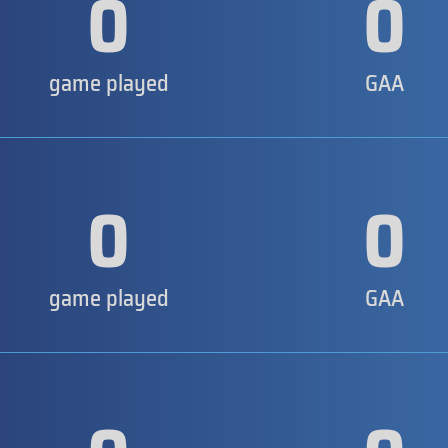
0
0
game played
GAA
0
0
game played
GAA