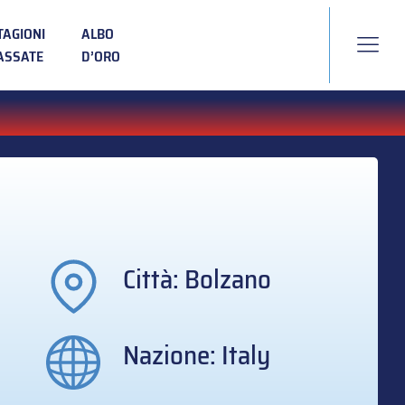
TAGIONI
ALBO
ASSATE
D’ORO
Città: Bolzano
Nazione: Italy