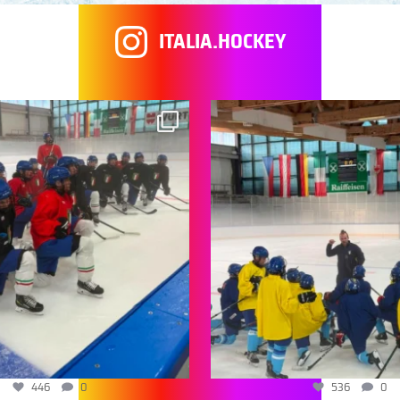
ITALIA.HOCKEY
446
0
536
0