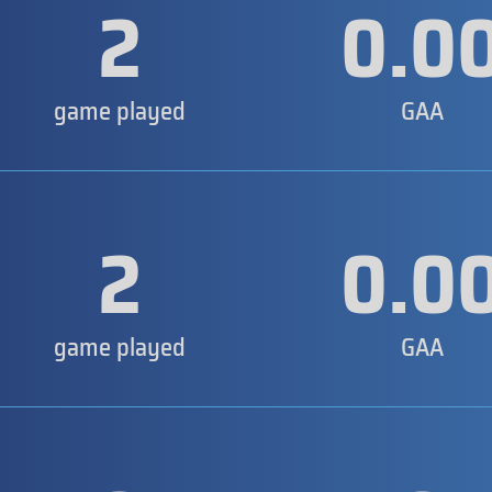
2
0.0
game played
GAA
2
0.0
game played
GAA