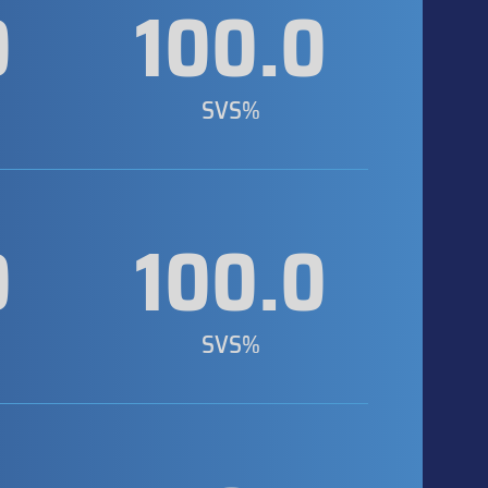
0
100.0
SVS%
0
100.0
SVS%