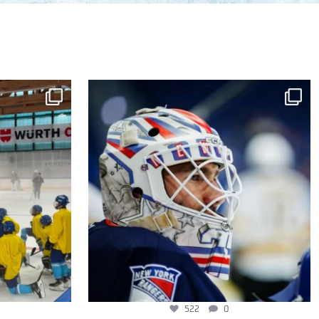
522
0