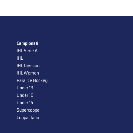
Campionati
IHL Serie A
IHL
IHL Division I
IHL Women
Para Ice Hockey
Under 19
Under 16
Under 14
Supercoppa
Coppa Italia