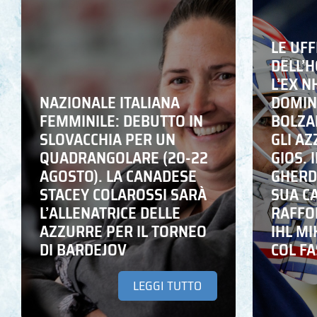
LE UFF
DELL’
L’EX N
NAZIONALE ITALIANA
DOMING
FEMMINILE: DEBUTTO IN
BOLZA
SLOVACCHIA PER UN
GLI A
QUADRANGOLARE (20-22
GIOS. I
AGOSTO). LA CANADESE
GHERD
STACEY COLAROSSI SARÀ
SUA C
L’ALLENATRICE DELLE
RAFFO
AZZURRE PER IL TORNEO
IHL M
DI BARDEJOV
COL F
LEGGI TUTTO