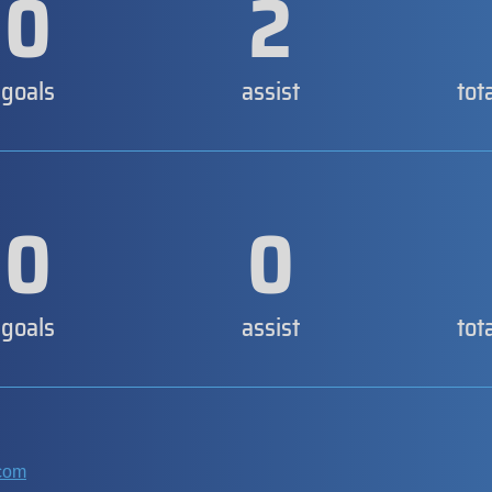
0
2
goals
assist
tot
0
0
goals
assist
tot