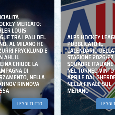
ICIALITÀ
HOCKEY MERCATO:
HLER LOUIS
UE TRA I PALI DEL
ALPS HOCKEY LEAG
NO. AL MILANO HC
PUBBLICATO IL
ZZURRI FRYCKLUND E
CALENDARIO DELLA
N AHL IL
STAGIONE 2026/27.
EINA CHIUDE LA
SQUADRE ITALIANE 
AMPAGNA DI
NEL TORNEO VINTO
RZAMENTO, NELLA
APRILE DAL GHERD
IKHNOV RINNOVA
NELLA FINALE SUL
ASSA
MERANO
LEGGI TUTTO
LEGGI 