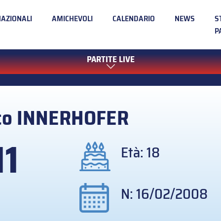
NAZIONALI
AMICHEVOLI
CALENDARIO
NEWS
S
P
PARTITE LIVE
co
INNERHOFER
11
Età: 18
N: 16/02/2008