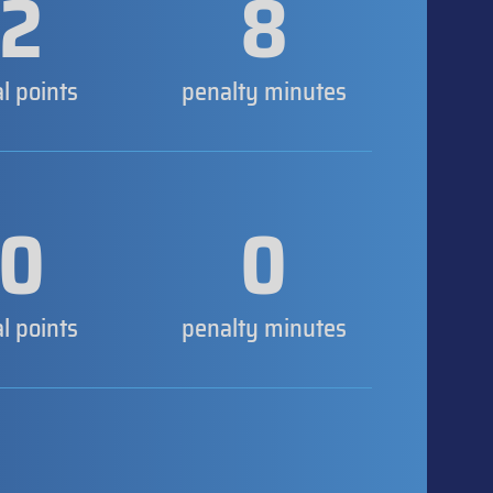
2
8
al points
penalty minutes
0
0
al points
penalty minutes