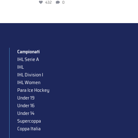
432
0
Campionati
IHL Serie A
IHL
IHL Division I
IHL Women
Para Ice Hockey
Under 19
Under 16
Under 14
Supercoppa
Coppa Italia