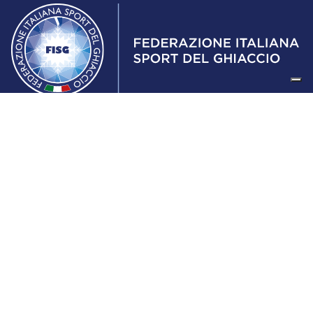
Federazione Italiana Sport del Ghiaccio
© 2024
Iscrizione al Registro delle Persone Giuridiche di Milano
n.1562/2017 CF 97016560159 | P. IVA 05235981007 Sede
Legale: Via Piranesi 46 – 20137 – Milano