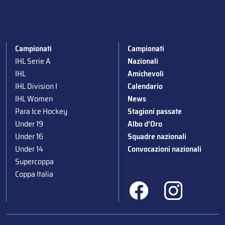
Campionati
Campionati
IHL Serie A
Nazionali
IHL
Amichevoli
IHL Division I
Calendario
IHL Women
News
Para Ice Hockey
Stagioni passate
Under 19
Albo d’Oro
Under 16
Squadre nazionali
Under 14
Convocazioni nazionali
Supercoppa
Coppa Italia