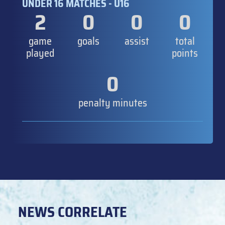
UNDER 16 MATCHES - U16
2
0
0
0
game
goals
assist
total
played
points
0
penalty minutes
NEWS CORRELATE