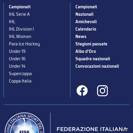
Campionati
Campionati
IHL Serie A
Nazionali
IHL
Amichevoli
IHL Division I
Calendario
IHL Women
News
Para Ice Hockey
Stagioni passate
Under 19
Albo d’Oro
Under 16
Squadre nazionali
Under 14
Convocazioni nazionali
Supercoppa
Coppa Italia