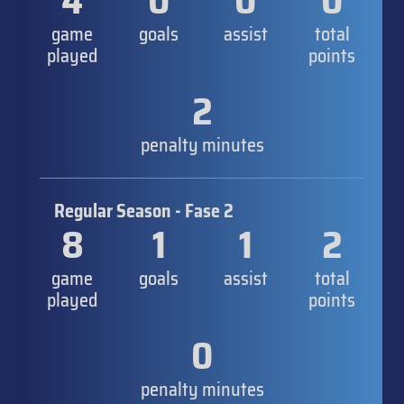
4
0
0
0
game
goals
assist
total
played
points
2
penalty minutes
Regular Season - Fase 2
8
1
1
2
game
goals
assist
total
played
points
0
penalty minutes