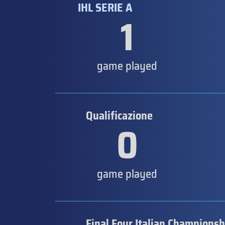
IHL SERIE A
1
game played
Qualificazione
0
game played
Final Four Italian Championsh