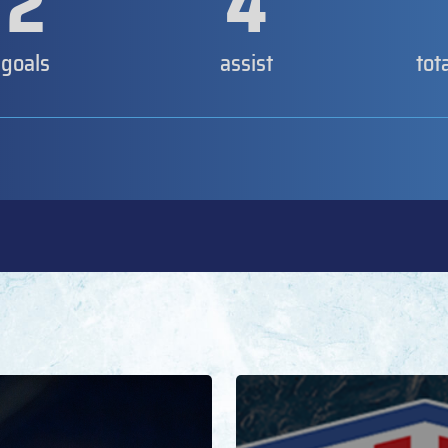
2
4
goals
assist
tot