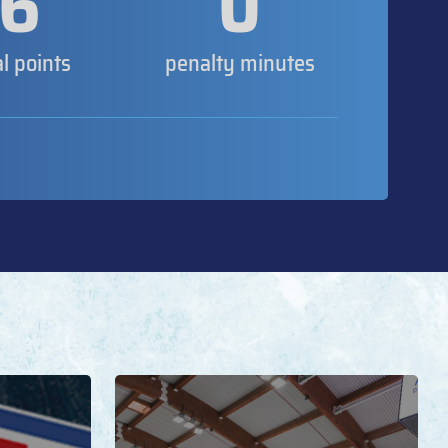
6
0
al points
penalty minutes