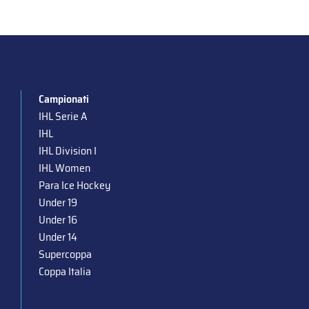
Campionati
IHL Serie A
IHL
IHL Division I
IHL Women
Para Ice Hockey
Under 19
Under 16
Under 14
Supercoppa
Coppa Italia