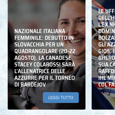
LE UFF
DELL’
L’EX N
NAZIONALE ITALIANA
DOMING
FEMMINILE: DEBUTTO IN
BOLZA
SLOVACCHIA PER UN
GLI A
QUADRANGOLARE (20-22
GIOS. I
AGOSTO). LA CANADESE
GHERD
STACEY COLAROSSI SARÀ
SUA C
L’ALLENATRICE DELLE
RAFFO
AZZURRE PER IL TORNEO
IHL M
DI BARDEJOV
COL F
LEGGI TUTTO