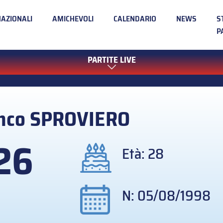
NAZIONALI
AMICHEVOLI
CALENDARIO
NEWS
S
P
PARTITE LIVE
nco
SPROVIERO
26
Età: 28
N: 05/08/1998