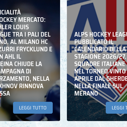
ICIALITÀ
HOCKEY MERCATO:
HLER LOUIS
UE TRA I PALI DEL
ALPS HOCKEY LEAG
NO. AL MILANO HC
PUBBLICATO IL
ZZURRI FRYCKLUND E
CALENDARIO DELLA
N AHL IL
STAGIONE 2026/27.
EINA CHIUDE LA
SQUADRE ITALIANE 
AMPAGNA DI
NEL TORNEO VINTO
RZAMENTO, NELLA
APRILE DAL GHERD
IKHNOV RINNOVA
NELLA FINALE SUL
ASSA
MERANO
LEGGI TUTTO
LEGGI 