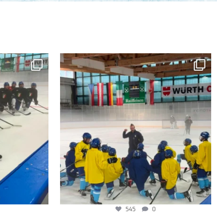
545
0