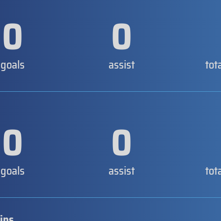
0
0
goals
assist
tot
0
0
goals
assist
tot
ips