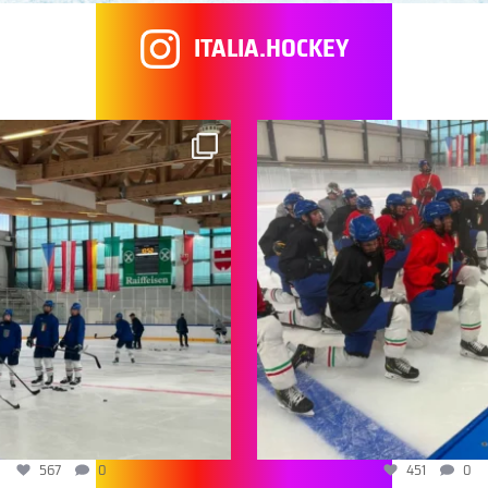
ITALIA.HOCKEY
567
0
451
0